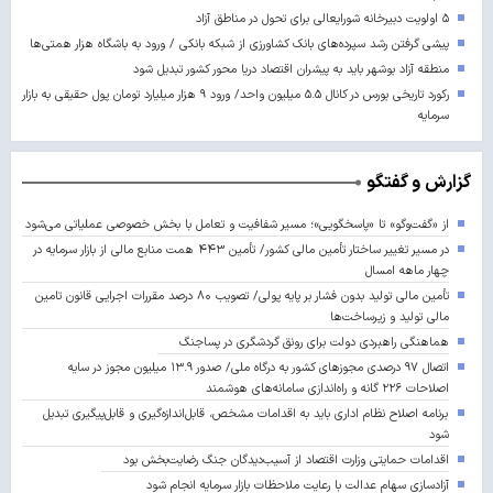
۵ اولویت دبیرخانه شورایعالی برای تحول در مناطق آزاد
پیشی گرفتن رشد سپرده‌های بانک کشاورزی از شبکه بانکی / ورود به باشگاه هزار همتی‌ها
منطقه آزاد بوشهر باید به پیشران اقتصاد دریا محور کشور تبدیل شود
رکورد تاریخی بورس در کانال ۵.۵ میلیون واحد/ ورود ۹ هزار میلیارد تومان پول حقیقی به بازار
سرمایه
گزارش و گفتگو
از «گفت‌وگو» تا «پاسخگویی»؛ مسیر شفافیت و تعامل با بخش خصوصی عملیاتی می‌شود
در مسیر تغییر ساختار تأمین مالی کشور/ تأمین ۴۴۳ همت منابع مالی از بازار سرمایه در
چهار ماهه امسال
تأمین مالی تولید بدون فشار بر پایه پولی/ تصویب ۸۰ درصد مقررات اجرایی قانون تامین
مالی تولید و زیرساخت‌ها
هماهنگی راهبردی دولت برای رونق گردشگری در پساجنگ
اتصال ۹۷ درصدی مجوزهای کشور به درگاه ملی/ صدور ۱۳.۹ میلیون مجوز در سایه
اصلاحات ۲۲۶ گانه و راه‌اندازی سامانه‌های هوشمند
برنامه اصلاح نظام اداری باید به اقدامات مشخص، قابل‌اندازه‌گیری و قابل‌پیگیری تبدیل
شود
اقدامات حمایتی وزارت اقتصاد از آسیب‌دیدگان جنگ رضایت‌بخش بود
آزادسازی سهام عدالت با رعایت ملاحظات بازار سرمایه انجام شود