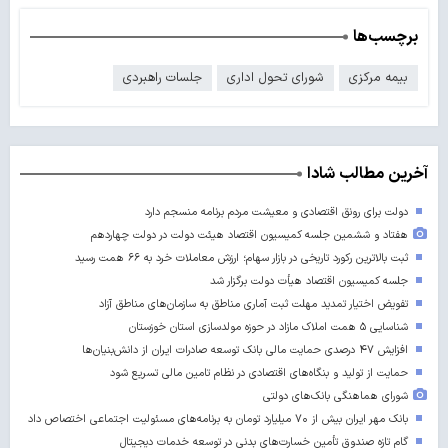
برچسب‌ها
بیمه مرکزی
شورای تحول اداری
جلسات راهبردی
آخرین مطالب شادا
دولت برای رونق اقتصادی و معیشت مردم برنامه منسجم دارد
هفتاد و ششمین جلسه کمیسیون اقتصاد هیئت دولت در دولت چهاردهم
ثبت بالاترین رکورد تاریخی در بازار سهام؛ ارزش معاملات خرد به ۶۶ همت رسید
جلسه کمیسیون اقتصاد هیأت دولت برگزار شد
تفویض اختیار تمدید مهلت ثبت آماری مناطق به سازمان‌های مناطق آزاد
شناسایی ۵ همت املاک مازاد در حوزه مولدسازی استان خوزستان
افزایش ۴۷ درصدی حمایت مالی بانک توسعه صادرات ایران از دانش‌بنیان‌ها
حمایت از تولید و بنگاه‌های اقتصادی در نظام تامین مالی تسریع شود
شورای هماهنگی بانک‌های دولتی
بانک مهر ایران بیش از ۷۰ میلیارد تومان به برنامه‌های مسئولیت اجتماعی اختصاص داد
گام تازه صندوق تأمین خسارت‌های بدنی در توسعه خدمات دیجیتال