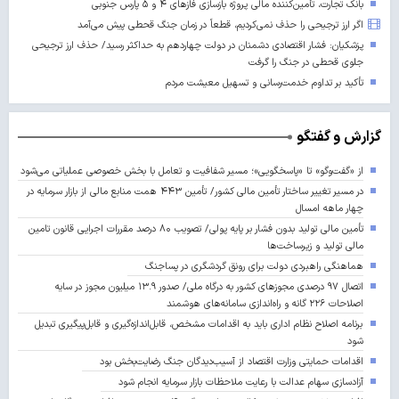
بانک تجارت، تأمین‌کننده مالی پروژه بازسازی فازهای ۴ و ۵ پارس جنوبی
اگر ارز ترجیحی را حذف نمی‌کردیم، قطعاً در زمان جنگ قحطی پیش می‌آمد
پزشکیان: فشار اقتصادی دشمنان در دولت چهاردهم به حداکثر رسید/ حذف ارز ترجیحی
جلوی قحطی در جنگ را گرفت
تأکید بر تداوم خدمت‌رسانی و تسهیل معیشت مردم
گزارش و گفتگو
از «گفت‌وگو» تا «پاسخگویی»؛ مسیر شفافیت و تعامل با بخش خصوصی عملیاتی می‌شود
در مسیر تغییر ساختار تأمین مالی کشور/ تأمین ۴۴۳ همت منابع مالی از بازار سرمایه در
چهار ماهه امسال
تأمین مالی تولید بدون فشار بر پایه پولی/ تصویب ۸۰ درصد مقررات اجرایی قانون تامین
مالی تولید و زیرساخت‌ها
هماهنگی راهبردی دولت برای رونق گردشگری در پساجنگ
اتصال ۹۷ درصدی مجوزهای کشور به درگاه ملی/ صدور ۱۳.۹ میلیون مجوز در سایه
اصلاحات ۲۲۶ گانه و راه‌اندازی سامانه‌های هوشمند
برنامه اصلاح نظام اداری باید به اقدامات مشخص، قابل‌اندازه‌گیری و قابل‌پیگیری تبدیل
شود
اقدامات حمایتی وزارت اقتصاد از آسیب‌دیدگان جنگ رضایت‌بخش بود
آزادسازی سهام عدالت با رعایت ملاحظات بازار سرمایه انجام شود