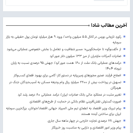
آخرین مطالب شادا
رکورد تاریخی بورس در کانال ۵.۵ میلیون واحد/ ورود ۹ هزار میلیارد تومان پول حقیقی به بازار
سرمایه
از «گفت‌وگو» تا «پاسخگویی»؛ مسیر شفافیت و تعامل با بخش خصوصی عملیاتی می‌شود
صادرات گمرکات مازندران از مرز ۱۳۳ میلیون دلار عبور کرد
درآمدهای عملیاتی بانک ملت از ۱۶۰ همت عبور کرد/ جهش ۹۵ درصدی نسبت به پایان
تیرماه ۱۴۰۴
اصلاح فرآیند صدور مجوزهای زمین‌پایه در دستور کار؛ گامی برای بهبود فضای کسب‌وکار
تسهیل در پرداخت بیش از ۲۲۰۰ میلیارد ریال وام ودیعه مسکن به آسیب‌دیدگان جنگ در
هرمزگان
تغییر مثبت در عملکرد مالی بانک صادرات ایران/ درآمد عملیاتی ۸۰ درصد رشد کرد
ضرورت گسترش نقش‌آفرینی نظام بانکی در حمایت از طرح‌های اقتصادی
پیام تبریک وزیر اقتصاد به اعضای تیم ملی المپیاد جهانی اقتصاد/جوانان، بزرگ‌ترین سرمایه
ایران برای ساختن آینده‌ هستند
جهش ۲۸ درصدی تجارت خارجی در چهار ماهه سال جاری
پیام وزیر امور اقتصادی و دارایی به مناسبت روز خبرنگار