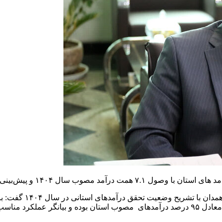
۷.۵ همت تعیین شده بود که ۷.۱ همت آن وصول شده است. این رقم معادل ۹۵ درصد درآمدهای مصوب 