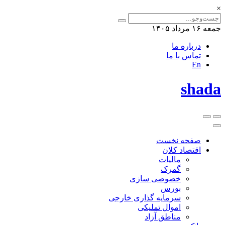
×
جمعه ۱۶ مرداد ۱۴۰۵
درباره ما
تماس با ما
En
shada
صفحه نخست
اقتصاد کلان
مالیات
گمرک
خصوصی سازی
بورس
سرمایه گذاری خارجی
اموال تملیکی
مناطق آزاد