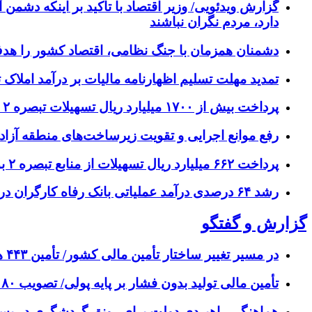
گزارش ویدئویی/ وزیر اقتصاد با تاکید بر اینکه دشمن 
دارد، مردم نگران نباشند
دشمنان همزمان با جنگ نظامی، اقتصاد کشور را هدف
تمدید مهلت تسلیم اظهارنامه مالیات بر درآمد املاک تا پ
پرداخت بیش از ۱۷۰۰ میلیارد ریال تسهیلات تبصره ۲ سال ۱۴۰۳ در خراسان رضوی
رفع موانع اجرایی و تقویت زیرساخت‌های منطقه آزاد 
پرداخت ۶۶۲ میلیارد ریال تسهیلات از منابع تبصره ۲ بودجه ۱۴۰۳ در استان مرکزی
رشد ۶۴ درصدی درآمد عملیاتی بانک رفاه کارگران در سه‌ماهه ابتدایی سال جاری
گزارش و گفتگو
در مسیر تغییر ساختار تأمین مالی کشور/ تأمین ۴۴۳ همت منابع مالی از بازار سرمایه در چهار ماهه امسال
تأمین مالی تولید بدون فشار بر پایه پولی/ تصویب ۸۰ درصد مقررات اجرایی قانون تامین مالی تولید و زیرساخت‌ها
هماهنگی راهبردی دولت برای رونق گردشگری در پس