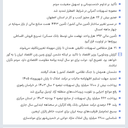
تأکید بر تداوم خدمت‌رسانی و تسهیل معیشت مردم
مصوبه تسهیلات گمرکی در شرایط اضطرار تمدید شد
صدور بیش از ۲۶ هزار مجوز کسب‌ و کار در استان اصفهان
در مسیر تغییر ساختار تأمین مالی کشور/ تأمین ۴۴۳ همت منابع مالی از بازار سرمایه در
چهار ماهه امسال
تأمین مالی ۳۹۶ هزار واحد نهضت ملی توسط بانک مسکن/ تسریع فروش اقساطی
پروژه‌ها در اولویت قرار گیرد
۲۱ هزار متقاضی تسهیلات تکلیفی همدان تا پایان مهرماه تعیین‌تکلیف می‌شوند
گزارش ویدئویی/ وزیر اقتصاد با تاکید بر اینکه دشمن آرزوی زمین زدن اقتصاد ایران را به گور
خواهد برد، تصریح کرد: دولت برای دو سال آینده برنامه مقاومت اقتصادی دارد، مردم نگران
نباشند
دشمنان همزمان با جنگ نظامی، اقتصاد کشور را هدف گرفتند
تمدید مهلت تسلیم اظهارنامه مالیات بر درآمد املاک تا پایان شهریورماه ۱۴۰۵
پرداخت بیش از ۱۷۰۰ میلیارد ریال تسهیلات تبصره ۲ سال ۱۴۰۳ در خراسان رضوی
رفع موانع اجرایی و تقویت زیرساخت‌های منطقه آزاد اردبیل پیگیری شد
پرداخت ۶۶۲ میلیارد ریال تسهیلات از منابع تبصره ۲ بودجه ۱۴۰۳ در استان مرکزی
رشد ۶۴ درصدی درآمد عملیاتی بانک رفاه کارگران در سه‌ماهه ابتدایی سال جاری
بسیج تمام‌عیار ظرفیت‌های بیمه ایران برای امنیت خاطر زائران اربعین
شناسایی ۲۲۰۰ میلیارد ریال املاک مازاد دولتی در خمینی‌شهر برای مولدسازی