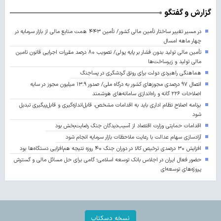
گزارش و گفتگو
در مسیر تغییر ساختار تأمین مالی کشور/ تأمین ۴۴۳ همت منابع مالی از بازار سرمایه در
چهار ماهه امسال
تأمین مالی تولید بدون فشار بر پایه پولی/ تصویب ۸۰ درصد مقررات اجرایی قانون تامین
مالی تولید و زیرساخت‌ها
هماهنگی راهبردی دولت برای رونق گردشگری در پساجنگ
اتصال ۹۷ درصدی مجوزهای کشور به درگاه ملی/ صدور ۱۳.۹ میلیون مجوز در سایه
اصلاحات ۲۲۶ گانه و راه‌اندازی سامانه‌های هوشمند
برنامه اصلاح نظام اداری باید به اقدامات مشخص، قابل‌اندازه‌گیری و قابل‌پیگیری تبدیل
شود
اقدامات حمایتی وزارت اقتصاد از آسیب‌دیدگان جنگ رضایت‌بخش بود
آزادسازی سهام عدالت با رعایت ملاحظات بازار سرمایه انجام شود
افزایش ۳۰ درصدی ترخیص کالا در دوران جنگ ۴۰ روزه نتیجه هم‌افزایی دستگاه‌ها بود
حضور فعال ایران در اجلاس بانک توسعه اسلامی؛ گامی برای حل مسائل مالی و گسترش
پروژه‌های توسعه‌ای
نسخه دسکتاپ