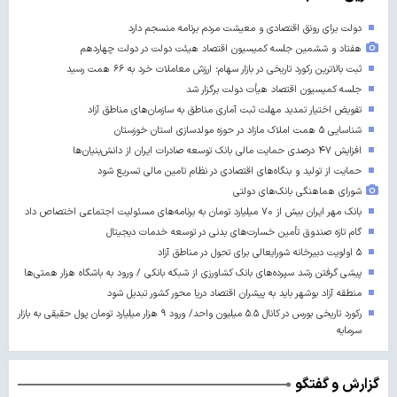
دولت برای رونق اقتصادی و معیشت مردم برنامه منسجم دارد
هفتاد و ششمین جلسه کمیسیون اقتصاد هیئت دولت در دولت چهاردهم
ثبت بالاترین رکورد تاریخی در بازار سهام؛ ارزش معاملات خرد به ۶۶ همت رسید
جلسه کمیسیون اقتصاد هیأت دولت برگزار شد
تفویض اختیار تمدید مهلت ثبت آماری مناطق به سازمان‌های مناطق آزاد
شناسایی ۵ همت املاک مازاد در حوزه مولدسازی استان خوزستان
افزایش ۴۷ درصدی حمایت مالی بانک توسعه صادرات ایران از دانش‌بنیان‌ها
حمایت از تولید و بنگاه‌های اقتصادی در نظام تامین مالی تسریع شود
شورای هماهنگی بانک‌های دولتی
بانک مهر ایران بیش از ۷۰ میلیارد تومان به برنامه‌های مسئولیت اجتماعی اختصاص داد
گام تازه صندوق تأمین خسارت‌های بدنی در توسعه خدمات دیجیتال
۵ اولویت دبیرخانه شورایعالی برای تحول در مناطق آزاد
پیشی گرفتن رشد سپرده‌های بانک کشاورزی از شبکه بانکی / ورود به باشگاه هزار همتی‌ها
منطقه آزاد بوشهر باید به پیشران اقتصاد دریا محور کشور تبدیل شود
رکورد تاریخی بورس در کانال ۵.۵ میلیون واحد/ ورود ۹ هزار میلیارد تومان پول حقیقی به بازار
سرمایه
گزارش و گفتگو