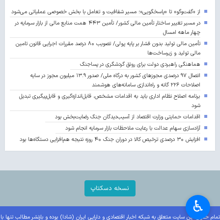
از «گفت‌وگو» تا «پاسخگویی»؛ مسیر شفافیت و تعامل با بخش خصوصی عملیاتی می‌شود
در مسیر تغییر ساختار تأمین مالی کشور/ تأمین ۴۴۳ همت منابع مالی از بازار سرمایه در
چهار ماهه امسال
تأمین مالی تولید بدون فشار بر پایه پولی/ تصویب ۸۰ درصد مقررات اجرایی قانون تامین
مالی تولید و زیرساخت‌ها
هماهنگی راهبردی دولت برای رونق گردشگری در پساجنگ
اتصال ۹۷ درصدی مجوزهای کشور به درگاه ملی/ صدور ۱۳.۹ میلیون مجوز در سایه
اصلاحات ۲۲۶ گانه و راه‌اندازی سامانه‌های هوشمند
برنامه اصلاح نظام اداری باید به اقدامات مشخص، قابل‌اندازه‌گیری و قابل‌پیگیری تبدیل
شود
اقدامات حمایتی وزارت اقتصاد از آسیب‌دیدگان جنگ رضایت‌بخش بود
آزادسازی سهام عدالت با رعایت ملاحظات بازار سرمایه انجام شود
افزایش ۳۰ درصدی ترخیص کالا در دوران جنگ ۴۰ روزه نتیجه هم‌افزایی دستگاه‌ها بود
نسخه دسکتاپ
♿︎
تمام حقوق این سایت متعلق به شبکه اخبار اقتصادی و دارایی ایران (شادا) بوده و بازنشر مطالب تنها با