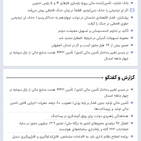
بانک تجارت، تأمین‌کننده مالی پروژه بازسازی فازهای ۴ و ۵ پارس جنوبی
اگر ارز ترجیحی را حذف نمی‌کردیم، قطعاً در زمان جنگ قحطی پیش می‌آمد
پزشکیان: فشار اقتصادی دشمنان در دولت چهاردهم به حداکثر رسید/ حذف ارز ترجیحی
جلوی قحطی در جنگ را گرفت
تأکید بر تداوم خدمت‌رسانی و تسهیل معیشت مردم
مصوبه تسهیلات گمرکی در شرایط اضطرار تمدید شد
صدور بیش از ۲۶ هزار مجوز کسب‌ و کار در استان اصفهان
در مسیر تغییر ساختار تأمین مالی کشور/ تأمین ۴۴۳ همت منابع مالی از بازار سرمایه در
چهار ماهه امسال
گزارش و گفتگو
در مسیر تغییر ساختار تأمین مالی کشور/ تأمین ۴۴۳ همت منابع مالی از بازار سرمایه در
چهار ماهه امسال
تأمین مالی تولید بدون فشار بر پایه پولی/ تصویب ۸۰ درصد مقررات اجرایی قانون تامین
مالی تولید و زیرساخت‌ها
هماهنگی راهبردی دولت برای رونق گردشگری در پساجنگ
اتصال ۹۷ درصدی مجوزهای کشور به درگاه ملی/ صدور ۱۳.۹ میلیون مجوز در سایه
اصلاحات ۲۲۶ گانه و راه‌اندازی سامانه‌های هوشمند
برنامه اصلاح نظام اداری باید به اقدامات مشخص، قابل‌اندازه‌گیری و قابل‌پیگیری تبدیل