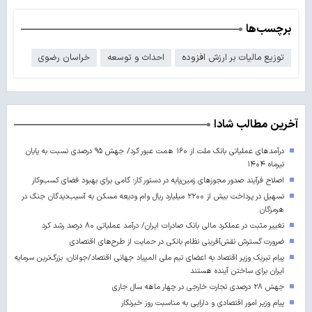
برچسب‌ها
توزیع مالیات بر ارزش افزوده
احداث و توسعه
خراسان رضوی
آخرین مطالب شادا
درآمدهای عملیاتی بانک ملت از ۱۶۰ همت عبور کرد/ جهش ۹۵ درصدی نسبت به پایان
تیرماه ۱۴۰۴
اصلاح فرآیند صدور مجوزهای زمین‌پایه در دستور کار؛ گامی برای بهبود فضای کسب‌وکار
تسهیل در پرداخت بیش از ۲۲۰۰ میلیارد ریال وام ودیعه مسکن به آسیب‌دیدگان جنگ در
هرمزگان
تغییر مثبت در عملکرد مالی بانک صادرات ایران/ درآمد عملیاتی ۸۰ درصد رشد کرد
ضرورت گسترش نقش‌آفرینی نظام بانکی در حمایت از طرح‌های اقتصادی
پیام تبریک وزیر اقتصاد به اعضای تیم ملی المپیاد جهانی اقتصاد/جوانان، بزرگ‌ترین سرمایه
ایران برای ساختن آینده‌ هستند
جهش ۲۸ درصدی تجارت خارجی در چهار ماهه سال جاری
پیام وزیر امور اقتصادی و دارایی به مناسبت روز خبرنگار