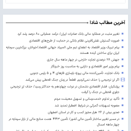
آخرین مطالب شادا
تغییر مثبت در عملکرد مالی بانک صادرات ایران/ درآمد عملیاتی ۸۰ درصد رشد کرد
ضرورت گسترش نقش‌آفرینی نظام بانکی در حمایت از طرح‌های اقتصادی
پیام تبریک وزیر اقتصاد به اعضای تیم ملی المپیاد جهانی اقتصاد/جوانان، بزرگ‌ترین سرمایه
ایران برای ساختن آینده‌ هستند
جهش ۲۸ درصدی تجارت خارجی در چهار ماهه سال جاری
پیام وزیر امور اقتصادی و دارایی به مناسبت روز خبرنگار
بانک تجارت، تأمین‌کننده مالی پروژه بازسازی فازهای ۴ و ۵ پارس جنوبی
اگر ارز ترجیحی را حذف نمی‌کردیم، قطعاً در زمان جنگ قحطی پیش می‌آمد
پزشکیان: فشار اقتصادی دشمنان در دولت چهاردهم به حداکثر رسید/ حذف ارز ترجیحی
جلوی قحطی در جنگ را گرفت
تأکید بر تداوم خدمت‌رسانی و تسهیل معیشت مردم
مصوبه تسهیلات گمرکی در شرایط اضطرار تمدید شد
صدور بیش از ۲۶ هزار مجوز کسب‌ و کار در استان اصفهان
در مسیر تغییر ساختار تأمین مالی کشور/ تأمین ۴۴۳ همت منابع مالی از بازار سرمایه در
چهار ماهه امسال