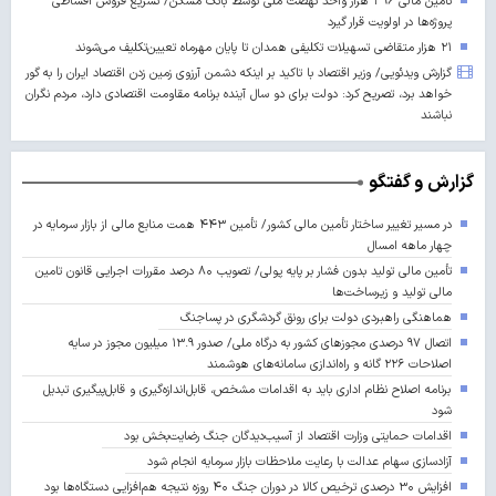
تأمین مالی ۳۹۶ هزار واحد نهضت ملی توسط بانک مسکن/ تسریع فروش اقساطی
پروژه‌ها در اولویت قرار گیرد
۲۱ هزار متقاضی تسهیلات تکلیفی همدان تا پایان مهرماه تعیین‌تکلیف می‌شوند
گزارش ویدئویی/ وزیر اقتصاد با تاکید بر اینکه دشمن آرزوی زمین زدن اقتصاد ایران را به گور
خواهد برد، تصریح کرد: دولت برای دو سال آینده برنامه مقاومت اقتصادی دارد، مردم نگران
نباشند
گزارش و گفتگو
در مسیر تغییر ساختار تأمین مالی کشور/ تأمین ۴۴۳ همت منابع مالی از بازار سرمایه در
چهار ماهه امسال
تأمین مالی تولید بدون فشار بر پایه پولی/ تصویب ۸۰ درصد مقررات اجرایی قانون تامین
مالی تولید و زیرساخت‌ها
هماهنگی راهبردی دولت برای رونق گردشگری در پساجنگ
اتصال ۹۷ درصدی مجوزهای کشور به درگاه ملی/ صدور ۱۳.۹ میلیون مجوز در سایه
اصلاحات ۲۲۶ گانه و راه‌اندازی سامانه‌های هوشمند
برنامه اصلاح نظام اداری باید به اقدامات مشخص، قابل‌اندازه‌گیری و قابل‌پیگیری تبدیل
شود
اقدامات حمایتی وزارت اقتصاد از آسیب‌دیدگان جنگ رضایت‌بخش بود
آزادسازی سهام عدالت با رعایت ملاحظات بازار سرمایه انجام شود
افزایش ۳۰ درصدی ترخیص کالا در دوران جنگ ۴۰ روزه نتیجه هم‌افزایی دستگاه‌ها بود