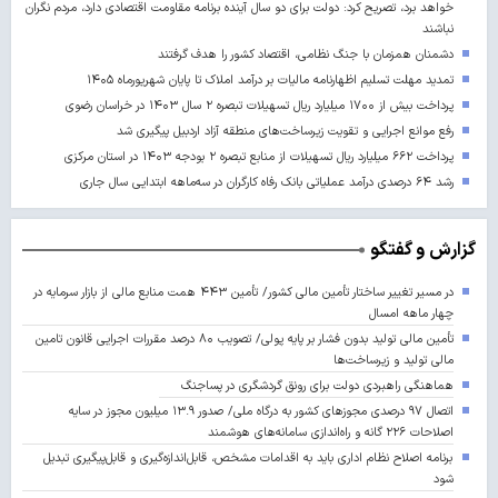
خواهد برد، تصریح کرد: دولت برای دو سال آینده برنامه مقاومت اقتصادی دارد، مردم نگران
نباشند
دشمنان همزمان با جنگ نظامی، اقتصاد کشور را هدف گرفتند
تمدید مهلت تسلیم اظهارنامه مالیات بر درآمد املاک تا پایان شهریورماه ۱۴۰۵
پرداخت بیش از ۱۷۰۰ میلیارد ریال تسهیلات تبصره ۲ سال ۱۴۰۳ در خراسان رضوی
رفع موانع اجرایی و تقویت زیرساخت‌های منطقه آزاد اردبیل پیگیری شد
پرداخت ۶۶۲ میلیارد ریال تسهیلات از منابع تبصره ۲ بودجه ۱۴۰۳ در استان مرکزی
رشد ۶۴ درصدی درآمد عملیاتی بانک رفاه کارگران در سه‌ماهه ابتدایی سال جاری
گزارش و گفتگو
در مسیر تغییر ساختار تأمین مالی کشور/ تأمین ۴۴۳ همت منابع مالی از بازار سرمایه در
چهار ماهه امسال
تأمین مالی تولید بدون فشار بر پایه پولی/ تصویب ۸۰ درصد مقررات اجرایی قانون تامین
مالی تولید و زیرساخت‌ها
هماهنگی راهبردی دولت برای رونق گردشگری در پساجنگ
اتصال ۹۷ درصدی مجوزهای کشور به درگاه ملی/ صدور ۱۳.۹ میلیون مجوز در سایه
اصلاحات ۲۲۶ گانه و راه‌اندازی سامانه‌های هوشمند
برنامه اصلاح نظام اداری باید به اقدامات مشخص، قابل‌اندازه‌گیری و قابل‌پیگیری تبدیل
شود