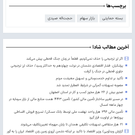
برچسب‌ها
بسته حمایتی
بازار سهام
حجت‌اله صیدی
آخرین مطالب شادا
اگر ارز ترجیحی را حذف نمی‌کردیم، قطعاً در زمان جنگ قحطی پیش می‌آمد
پزشکیان: فشار اقتصادی دشمنان در دولت چهاردهم به حداکثر رسید/ حذف ارز ترجیحی
جلوی قحطی در جنگ را گرفت
تأکید بر تداوم خدمت‌رسانی و تسهیل معیشت مردم
مصوبه تسهیلات گمرکی در شرایط اضطرار تمدید شد
صدور بیش از ۲۶ هزار مجوز کسب‌ و کار در استان اصفهان
در مسیر تغییر ساختار تأمین مالی کشور/ تأمین ۴۴۳ همت منابع مالی از بازار سرمایه در
چهار ماهه امسال
تأمین مالی ۳۹۶ هزار واحد نهضت ملی توسط بانک مسکن/ تسریع فروش اقساطی
پروژه‌ها در اولویت قرار گیرد
۲۱ هزار متقاضی تسهیلات تکلیفی همدان تا پایان مهرماه تعیین‌تکلیف می‌شوند
گزارش ویدئویی/ وزیر اقتصاد با تاکید بر اینکه دشمن آرزوی زمین زدن اقتصاد ایران را به گور