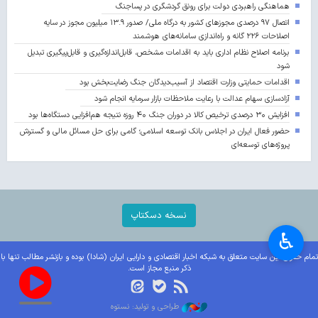
هماهنگی راهبردی دولت برای رونق گردشگری در پساجنگ
اتصال ۹۷ درصدی مجوزهای کشور به درگاه ملی/ صدور ۱۳.۹ میلیون مجوز در سایه
اصلاحات ۲۲۶ گانه و راه‌اندازی سامانه‌های هوشمند
برنامه اصلاح نظام اداری باید به اقدامات مشخص، قابل‌اندازه‌گیری و قابل‌پیگیری تبدیل
شود
اقدامات حمایتی وزارت اقتصاد از آسیب‌دیدگان جنگ رضایت‌بخش بود
آزادسازی سهام عدالت با رعایت ملاحظات بازار سرمایه انجام شود
افزایش ۳۰ درصدی ترخیص کالا در دوران جنگ ۴۰ روزه نتیجه هم‌افزایی دستگاه‌ها بود
حضور فعال ایران در اجلاس بانک توسعه اسلامی؛ گامی برای حل مسائل مالی و گسترش
پروژه‌های توسعه‌ای
نسخه دسکتاپ
♿︎
تمام حقوق این سایت متعلق به شبکه اخبار اقتصادی و دارایی ایران (شادا) بوده و بازنشر مطالب تنها با
ذکر منبع مجاز است.
طراحی و تولید: نستوه