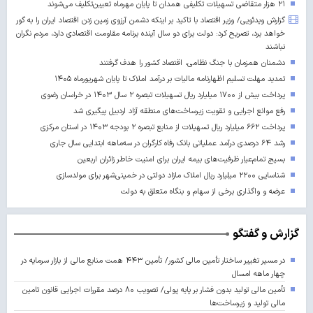
۲۱ هزار متقاضی تسهیلات تکلیفی همدان تا پایان مهرماه تعیین‌تکلیف می‌شوند
گزارش ویدئویی/ وزیر اقتصاد با تاکید بر اینکه دشمن آرزوی زمین زدن اقتصاد ایران را به گور
خواهد برد، تصریح کرد: دولت برای دو سال آینده برنامه مقاومت اقتصادی دارد، مردم نگران
نباشند
دشمنان همزمان با جنگ نظامی، اقتصاد کشور را هدف گرفتند
تمدید مهلت تسلیم اظهارنامه مالیات بر درآمد املاک تا پایان شهریورماه ۱۴۰۵
پرداخت بیش از ۱۷۰۰ میلیارد ریال تسهیلات تبصره ۲ سال ۱۴۰۳ در خراسان رضوی
رفع موانع اجرایی و تقویت زیرساخت‌های منطقه آزاد اردبیل پیگیری شد
پرداخت ۶۶۲ میلیارد ریال تسهیلات از منابع تبصره ۲ بودجه ۱۴۰۳ در استان مرکزی
رشد ۶۴ درصدی درآمد عملیاتی بانک رفاه کارگران در سه‌ماهه ابتدایی سال جاری
بسیج تمام‌عیار ظرفیت‌های بیمه ایران برای امنیت خاطر زائران اربعین
شناسایی ۲۲۰۰ میلیارد ریال املاک مازاد دولتی در خمینی‌شهر برای مولدسازی
عرضه و واگذاری برخی از سهام و بنگاه متعلق به دولت
گزارش و گفتگو
در مسیر تغییر ساختار تأمین مالی کشور/ تأمین ۴۴۳ همت منابع مالی از بازار سرمایه در
چهار ماهه امسال
تأمین مالی تولید بدون فشار بر پایه پولی/ تصویب ۸۰ درصد مقررات اجرایی قانون تامین
مالی تولید و زیرساخت‌ها