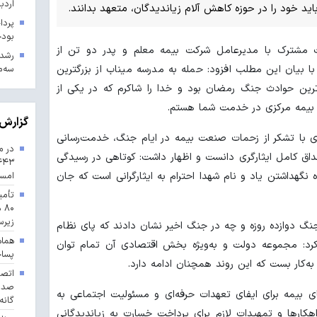
اردب
ید خود را در حوزه کاهش آلام زیاندیدگان، متعهد بدانند.
بودجه ۱۴۰۳ در 
 مشترک با مدیرعامل شرکت بیمه معلم و پدر دو تن از
سه‌م
 بیان این مطلب افزود: حمله به مدرسه میناب از بزرگترین
ترین حوادث جنگ رمضان بود و خدا را شاکرم که در یکی از
بیمه مرکزی در خدمت شما هستم.
گزارش 
ی با تشکر از زحمات صنعت بیمه در ایام جنگ، خدمت‌رسانی
در م
داق کامل ایثارگری دانست و اظهار داشت: کوتاهی در رسیدگی
امس
ه نگهداشتن یاد و نام شهدا احترام به ایثارگرانی است که جان
تأمی
۸۰
زیرس
جنگ دوازده روزه و چه در جنگ اخیر نشان دادند که پای نظام
هماه
ن کرد: مجموعه دولت و به‌ویژه بخش اقتصادی آن تمام توان
پسا
به‌کار بست که این روند همچنان ادامه دارد.
ی بیمه‌ برای ایفای تعهدات حرفه‌ای و مسئولیت اجتماعی به
گانه
اهکارها و تمهیدات لازم برای پرداخت خسارت به زیاندیدگانی