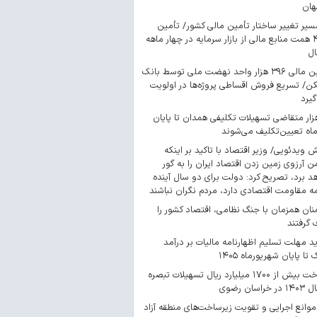
هان
سیر تغییر ساختار تأمین مالی کشور/ تأمین
۴۴۳ همت منابع مالی از بازار سرمایه در چهار ماهه
ال
تأمین مالی ۳۹۶ هزار واحد نهضت ملی توسط بانک
/ تسریع فروش اقساطی پروژه‌ها در اولویت
گیرد
 هزار متقاضی تسهیلات تکلیفی همدان تا پایان
اه تعیین‌تکلیف می‌شوند
ش ویدئویی/ وزیر اقتصاد با تاکید بر اینکه
 آرزوی زمین زدن اقتصاد ایران را به گور
د برد، تصریح کرد: دولت برای دو سال آینده
مه مقاومت اقتصادی دارد، مردم نگران نباشند
ان همزمان با جنگ نظامی، اقتصاد کشور را
گرفتند
د مهلت تسلیم اظهارنامه مالیات بر درآمد
 تا پایان شهریورماه ۱۴۰۵
پرداخت بیش از ۱۷۰۰ میلیارد ریال تسهیلات تبصره
موانع اجرایی و تقویت زیرساخت‌های منطقه آزاد