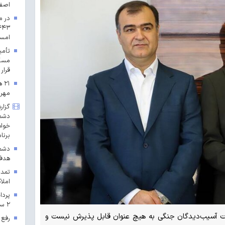
اصف
در م
امس
مسکن
قرار 
۲۱
مهرم
گزار
دشمن
خواه
برنا
دشمن
هدف 
تمدی
املاک
۲ سال ۱۴۰۳ در خراسان رضوی
ت آسیب‌دیدگان جنگی به هیچ عنوان قابل پذیرش نیست و
رفع 