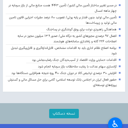
در مسیر تغییر ساختار تأمین مالی کشور/ تأمین ۴۴۳ همت منابع مالی از بازار سرمایه در
چهار ماهه امسال
تأمین مالی تولید بدون فشار بر پایه پولی/ تصویب ۸۰ درصد مقررات اجرایی قانون تامین
مالی تولید و زیرساخت‌ها
هماهنگی راهبردی دولت برای رونق گردشگری در پساجنگ
اتصال ۹۷ درصدی مجوزهای کشور به درگاه ملی/ صدور ۱۳.۹ میلیون مجوز در سایه
اصلاحات ۲۲۶ گانه و راه‌اندازی سامانه‌های هوشمند
برنامه اصلاح نظام اداری باید به اقدامات مشخص، قابل‌اندازه‌گیری و قابل‌پیگیری تبدیل
شود
اقدامات حمایتی وزارت اقتصاد از آسیب‌دیدگان جنگ رضایت‌بخش بود
آزادسازی سهام عدالت با رعایت ملاحظات بازار سرمایه انجام شود
افزایش ۳۰ درصدی ترخیص کالا در دوران جنگ ۴۰ روزه نتیجه هم‌افزایی دستگاه‌ها بود
حضور فعال ایران در اجلاس بانک توسعه اسلامی؛ گامی برای حل مسائل مالی و گسترش
پروژه‌های توسعه‌ای
نسخه دسکتاپ
♿︎