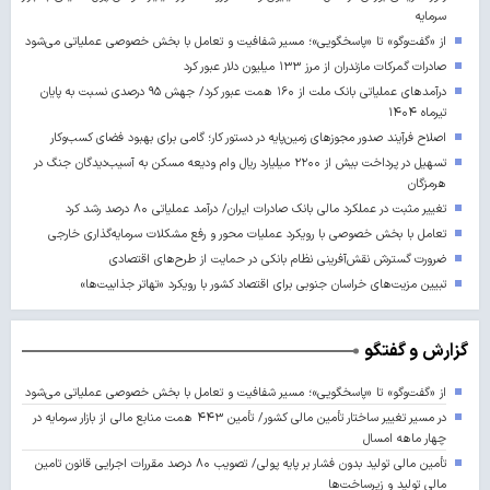
سرمایه
از «گفت‌وگو» تا «پاسخگویی»؛ مسیر شفافیت و تعامل با بخش خصوصی عملیاتی می‌شود
صادرات گمرکات مازندران از مرز ۱۳۳ میلیون دلار عبور کرد
درآمدهای عملیاتی بانک ملت از ۱۶۰ همت عبور کرد/ جهش ۹۵ درصدی نسبت به پایان
تیرماه ۱۴۰۴
اصلاح فرآیند صدور مجوزهای زمین‌پایه در دستور کار؛ گامی برای بهبود فضای کسب‌وکار
تسهیل در پرداخت بیش از ۲۲۰۰ میلیارد ریال وام ودیعه مسکن به آسیب‌دیدگان جنگ در
هرمزگان
تغییر مثبت در عملکرد مالی بانک صادرات ایران/ درآمد عملیاتی ۸۰ درصد رشد کرد
تعامل با بخش خصوصی با رویکرد عملیات محور و رفع مشکلات سرمایه‌گذاری خارجی
ضرورت گسترش نقش‌آفرینی نظام بانکی در حمایت از طرح‌های اقتصادی
تبیین مزیت‌های خراسان جنوبی برای اقتصاد کشور با رویکرد «تهاتر جذابیت‌ها»
گزارش و گفتگو
از «گفت‌وگو» تا «پاسخگویی»؛ مسیر شفافیت و تعامل با بخش خصوصی عملیاتی می‌شود
در مسیر تغییر ساختار تأمین مالی کشور/ تأمین ۴۴۳ همت منابع مالی از بازار سرمایه در
چهار ماهه امسال
تأمین مالی تولید بدون فشار بر پایه پولی/ تصویب ۸۰ درصد مقررات اجرایی قانون تامین
مالی تولید و زیرساخت‌ها