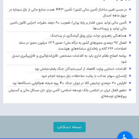
در مسیر تغییر ساختار تأمین مالی کشور/ تأمین ۴۴۳ همت منابع مالی از بازار سرمایه در
چهار ماهه امسال
تأمین مالی تولید بدون فشار بر پایه پولی/ تصویب ۸۰ درصد مقررات اجرایی قانون تامین
مالی تولید و زیرساخت‌ها
هماهنگی راهبردی دولت برای رونق گردشگری در پساجنگ
اتصال ۹۷ درصدی مجوزهای کشور به درگاه ملی/ صدور ۱۳.۹ میلیون مجوز در سایه
اصلاحات ۲۲۶ گانه و راه‌اندازی سامانه‌های هوشمند
برنامه اصلاح نظام اداری باید به اقدامات مشخص، قابل‌اندازه‌گیری و قابل‌پیگیری تبدیل
شود
اقدامات حمایتی وزارت اقتصاد از آسیب‌دیدگان جنگ رضایت‌بخش بود
آزادسازی سهام عدالت با رعایت ملاحظات بازار سرمایه انجام شود
افزایش ۳۰ درصدی ترخیص کالا در دوران جنگ ۴۰ روزه نتیجه هم‌افزایی دستگاه‌ها بود
حضور فعال ایران در اجلاس بانک توسعه اسلامی؛ گامی برای حل مسائل مالی و گسترش
پروژه‌های توسعه‌ای
نسخه دسکتاپ
♿︎