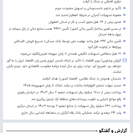
جلوی قحطی در جنگ را گرفت
تأکید بر تداوم خدمت‌رسانی و تسهیل معیشت مردم
مصوبه تسهیلات گمرکی در شرایط اضطرار تمدید شد
صدور بیش از ۲۶ هزار مجوز کسب‌ و کار در استان اصفهان
در مسیر تغییر ساختار تأمین مالی کشور/ تأمین ۴۴۳ همت منابع مالی از بازار سرمایه در
چهار ماهه امسال
تأمین مالی ۳۹۶ هزار واحد نهضت ملی توسط بانک مسکن/ تسریع فروش اقساطی
پروژه‌ها در اولویت قرار گیرد
۲۱ هزار متقاضی تسهیلات تکلیفی همدان تا پایان مهرماه تعیین‌تکلیف می‌شوند
گزارش ویدئویی/ وزیر اقتصاد با تاکید بر اینکه دشمن آرزوی زمین زدن اقتصاد ایران را به گور
خواهد برد، تصریح کرد: دولت برای دو سال آینده برنامه مقاومت اقتصادی دارد، مردم نگران
نباشند
دشمنان همزمان با جنگ نظامی، اقتصاد کشور را هدف گرفتند
تمدید مهلت تسلیم اظهارنامه مالیات بر درآمد املاک تا پایان شهریورماه ۱۴۰۵
پرداخت بیش از ۱۷۰۰ میلیارد ریال تسهیلات تبصره ۲ سال ۱۴۰۳ در خراسان رضوی
رفع موانع اجرایی و تقویت زیرساخت‌های منطقه آزاد اردبیل پیگیری شد
پرداخت ۶۶۲ میلیارد ریال تسهیلات از منابع تبصره ۲ بودجه ۱۴۰۳ در استان مرکزی
رشد ۶۴ درصدی درآمد عملیاتی بانک رفاه کارگران در سه‌ماهه ابتدایی سال جاری
گزارش و گفتگو