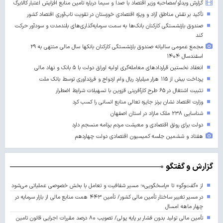
گزارش ویدئو/مصاحبه وزیر اقتصاد با صدا و سیما درباره تامین منابع افزایش اعتبار کالابرگ
تأکید بر نقش مناطق آزاد و ویژه اقتصادی خوزستان در تقویت تاب‌آوری اقتصاد کشور
صندوق بازنشستگی کارکنان بانک‌ها به سمت سرمایه‌گذاری‌های بلندمدت و سودآور حرکت
کند
مجمع عمومی سالیانه صندوق بازنشستگی کارکنان بانکها سال مالی منتهی به ۲۹
اسفندسال ۱۴۰۴
انعقاد نخستین قراردادهای معامله‌گری اولیه اوراق دولت با ۵ بانک و نهاد مالی
پرداخت بیش از ۱۱۵ هزار میلیارد ریال وام ازدواج و فرزندآوری توسط بانک ملت
تثبیت اشتغال در ۶۵ طرح کارآفرینی قزوین با تسهیلات شرایط اضطرار
وزارت اقتصاد نشان برنز جایزه تعالی منابع انسانی را کسب کرد
شناسایی ۲۳۸ ملک مازاد در استان اصفهان
دولت برای رونق اقتصادی و معیشت مردم برنامه منسجم دارد
هفتاد و ششمین جلسه کمیسیون اقتصادی دولت چهاردهم
گزارش و گفتگو
از «گفت‌وگو» تا «پاسخگویی»؛ مسیر شفافیت و تعامل با بخش خصوصی عملیاتی می‌شود
در مسیر تغییر ساختار تأمین مالی کشور/ تأمین ۴۴۳ همت منابع مالی از بازار سرمایه در
چهار ماهه امسال
تأمین مالی تولید بدون فشار بر پایه پولی/ تصویب ۸۰ درصد مقررات اجرایی قانون تامین