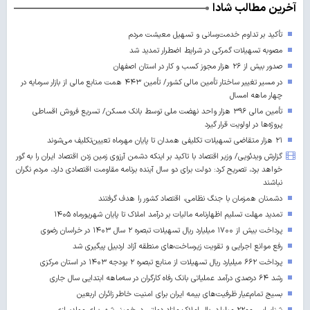
آخرین مطالب شادا
تأکید بر تداوم خدمت‌رسانی و تسهیل معیشت مردم
مصوبه تسهیلات گمرکی در شرایط اضطرار تمدید شد
صدور بیش از ۲۶ هزار مجوز کسب‌ و کار در استان اصفهان
در مسیر تغییر ساختار تأمین مالی کشور/ تأمین ۴۴۳ همت منابع مالی از بازار سرمایه در
چهار ماهه امسال
تأمین مالی ۳۹۶ هزار واحد نهضت ملی توسط بانک مسکن/ تسریع فروش اقساطی
پروژه‌ها در اولویت قرار گیرد
۲۱ هزار متقاضی تسهیلات تکلیفی همدان تا پایان مهرماه تعیین‌تکلیف می‌شوند
گزارش ویدئویی/ وزیر اقتصاد با تاکید بر اینکه دشمن آرزوی زمین زدن اقتصاد ایران را به گور
خواهد برد، تصریح کرد: دولت برای دو سال آینده برنامه مقاومت اقتصادی دارد، مردم نگران
نباشند
دشمنان همزمان با جنگ نظامی، اقتصاد کشور را هدف گرفتند
تمدید مهلت تسلیم اظهارنامه مالیات بر درآمد املاک تا پایان شهریورماه ۱۴۰۵
پرداخت بیش از ۱۷۰۰ میلیارد ریال تسهیلات تبصره ۲ سال ۱۴۰۳ در خراسان رضوی
رفع موانع اجرایی و تقویت زیرساخت‌های منطقه آزاد اردبیل پیگیری شد
پرداخت ۶۶۲ میلیارد ریال تسهیلات از منابع تبصره ۲ بودجه ۱۴۰۳ در استان مرکزی
رشد ۶۴ درصدی درآمد عملیاتی بانک رفاه کارگران در سه‌ماهه ابتدایی سال جاری
بسیج تمام‌عیار ظرفیت‌های بیمه ایران برای امنیت خاطر زائران اربعین