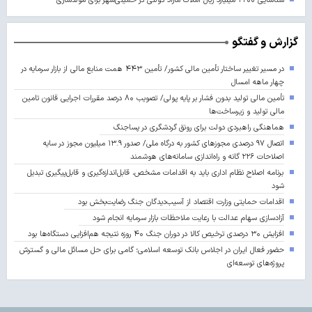
شناسایی ۲۲۰۰ میلیارد ریال املاک مازاد دولتی در خمینی‌شهر برای مولدسازی
گزارش و گفتگو
در مسیر تغییر ساختار تأمین مالی کشور/ تأمین ۴۴۳ همت منابع مالی از بازار سرمایه در
چهار ماهه امسال
تأمین مالی تولید بدون فشار بر پایه پولی/ تصویب ۸۰ درصد مقررات اجرایی قانون تامین
مالی تولید و زیرساخت‌ها
هماهنگی راهبردی دولت برای رونق گردشگری در پساجنگ
اتصال ۹۷ درصدی مجوزهای کشور به درگاه ملی/ صدور ۱۳.۹ میلیون مجوز در سایه
اصلاحات ۲۲۶ گانه و راه‌اندازی سامانه‌های هوشمند
برنامه اصلاح نظام اداری باید به اقدامات مشخص، قابل‌اندازه‌گیری و قابل‌پیگیری تبدیل
شود
اقدامات حمایتی وزارت اقتصاد از آسیب‌دیدگان جنگ رضایت‌بخش بود
آزادسازی سهام عدالت با رعایت ملاحظات بازار سرمایه انجام شود
افزایش ۳۰ درصدی ترخیص کالا در دوران جنگ ۴۰ روزه نتیجه هم‌افزایی دستگاه‌ها بود
حضور فعال ایران در اجلاس بانک توسعه اسلامی؛ گامی برای حل مسائل مالی و گسترش
پروژه‌های توسعه‌ای