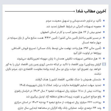
آخرین مطالب شادا
تأکید بر تداوم خدمت‌رسانی و تسهیل معیشت مردم
مصوبه تسهیلات گمرکی در شرایط اضطرار تمدید شد
صدور بیش از ۲۶ هزار مجوز کسب‌ و کار در استان اصفهان
در مسیر تغییر ساختار تأمین مالی کشور/ تأمین ۴۴۳ همت منابع مالی از بازار سرمایه در
چهار ماهه امسال
تأمین مالی ۳۹۶ هزار واحد نهضت ملی توسط بانک مسکن/ تسریع فروش اقساطی
پروژه‌ها در اولویت قرار گیرد
۲۱ هزار متقاضی تسهیلات تکلیفی همدان تا پایان مهرماه تعیین‌تکلیف می‌شوند
گزارش ویدئویی/ وزیر اقتصاد با تاکید بر اینکه دشمن آرزوی زمین زدن اقتصاد ایران را به گور
خواهد برد، تصریح کرد: دولت برای دو سال آینده برنامه مقاومت اقتصادی دارد، مردم نگران
نباشند
دشمنان همزمان با جنگ نظامی، اقتصاد کشور را هدف گرفتند
تمدید مهلت تسلیم اظهارنامه مالیات بر درآمد املاک تا پایان شهریورماه ۱۴۰۵
پرداخت بیش از ۱۷۰۰ میلیارد ریال تسهیلات تبصره ۲ سال ۱۴۰۳ در خراسان رضوی
رفع موانع اجرایی و تقویت زیرساخت‌های منطقه آزاد اردبیل پیگیری شد
پرداخت ۶۶۲ میلیارد ریال تسهیلات از منابع تبصره ۲ بودجه ۱۴۰۳ در استان مرکزی
رشد ۶۴ درصدی درآمد عملیاتی بانک رفاه کارگران در سه‌ماهه ابتدایی سال جاری