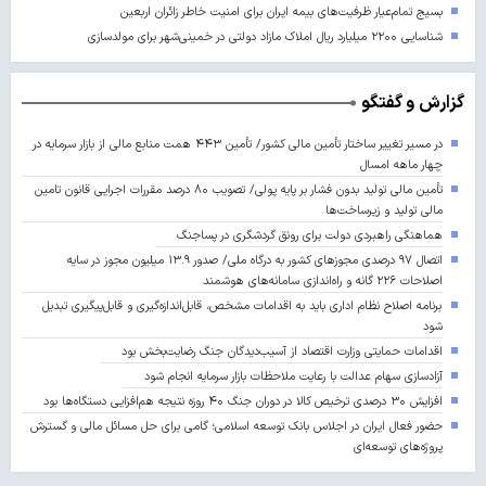
بسیج تمام‌عیار ظرفیت‌های بیمه ایران برای امنیت خاطر زائران اربعین
شناسایی ۲۲۰۰ میلیارد ریال املاک مازاد دولتی در خمینی‌شهر برای مولدسازی
گزارش و گفتگو
در مسیر تغییر ساختار تأمین مالی کشور/ تأمین ۴۴۳ همت منابع مالی از بازار سرمایه در
چهار ماهه امسال
تأمین مالی تولید بدون فشار بر پایه پولی/ تصویب ۸۰ درصد مقررات اجرایی قانون تامین
مالی تولید و زیرساخت‌ها
هماهنگی راهبردی دولت برای رونق گردشگری در پساجنگ
اتصال ۹۷ درصدی مجوزهای کشور به درگاه ملی/ صدور ۱۳.۹ میلیون مجوز در سایه
اصلاحات ۲۲۶ گانه و راه‌اندازی سامانه‌های هوشمند
برنامه اصلاح نظام اداری باید به اقدامات مشخص، قابل‌اندازه‌گیری و قابل‌پیگیری تبدیل
شود
اقدامات حمایتی وزارت اقتصاد از آسیب‌دیدگان جنگ رضایت‌بخش بود
آزادسازی سهام عدالت با رعایت ملاحظات بازار سرمایه انجام شود
افزایش ۳۰ درصدی ترخیص کالا در دوران جنگ ۴۰ روزه نتیجه هم‌افزایی دستگاه‌ها بود
حضور فعال ایران در اجلاس بانک توسعه اسلامی؛ گامی برای حل مسائل مالی و گسترش
پروژه‌های توسعه‌ای