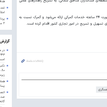
طقه‌ای استانداران مناطق شمالی، به تشریح راهکارهای عملی
هدف 
تمدی
املاک
وی اعلام کرد: در گمرکات مهم کشور به صورت ۲۴ ساعته خدمات گمرکی ارائه می‌شود و گمرک نسبت به
۲ سال ۱۴۰۳ در خراسان رضوی
ای تسهیل و تسریع در امور تجاری کشور اقدام کرده است.
گزارش 
در م
امس
تأمی
۸۰
زیرس
هماه
پسا
عسگری
گانه