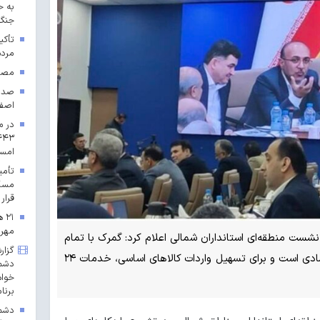
به ح
جنگ 
تأکی
مردم
مصوب
اصف
در م
امس
مسکن
قرار 
۲۱
مهرم
ست منطقه‌ای استانداران شمالی اعلام کرد: گمرک با تمام
گزار
توان آماده خدمت‌رسانی به فعالان اقتصادی است و برای تسهیل واردات کالاهای اساسی، خدمات ۲۴
دشمن
خواه
برنا
دشمن