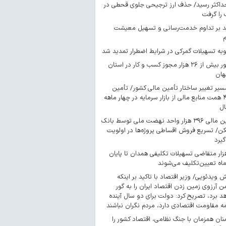
داکثر رسید/ حذف ارز ترجیحی جلوی قحطی در
را گرفت
د بر تداوم خدمت‌رسانی و تسهیل معیشت
ه تسهیلات گمرکی در شرایط اضطرار تمدید شد
صدور بیش از ۲۶ هزار مجوز کسب‌ و کار در استان
هان
سیر تغییر ساختار تأمین مالی کشور/ تأمین
۴۴۳ همت منابع مالی از بازار سرمایه در چهار ماهه
ال
تأمین مالی ۳۹۶ هزار واحد نهضت ملی توسط بانک
/ تسریع فروش اقساطی پروژه‌ها در اولویت
گیرد
 هزار متقاضی تسهیلات تکلیفی همدان تا پایان
اه تعیین‌تکلیف می‌شوند
ش ویدئویی/ وزیر اقتصاد با تاکید بر اینکه
 آرزوی زمین زدن اقتصاد ایران را به گور
د برد، تصریح کرد: دولت برای دو سال آینده
مه مقاومت اقتصادی دارد، مردم نگران نباشند
ان همزمان با جنگ نظامی، اقتصاد کشور را