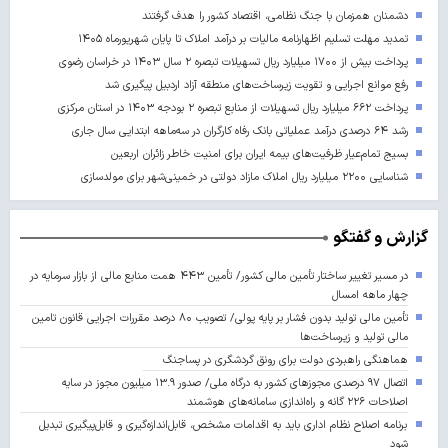
دشمنان همزمان با جنگ نظامی، اقتصاد کشور را هدف گرفتند
تمدید مهلت تسلیم اظهارنامه مالیات بر درآمد املاک تا پایان شهریورماه ۱۴۰۵
پرداخت بیش از ۱۷۰۰ میلیارد ریال تسهیلات تبصره ۲ سال ۱۴۰۳ در خراسان رضوی
رفع موانع اجرایی و تقویت زیرساخت‌های منطقه آزاد اردبیل پیگیری شد
پرداخت ۶۶۲ میلیارد ریال تسهیلات از منابع تبصره ۲ بودجه ۱۴۰۳ در استان مرکزی
رشد ۶۴ درصدی درآمد عملیاتی بانک رفاه کارگران در سه‌ماهه ابتدایی سال جاری
بسیج تمام‌عیار ظرفیت‌های بیمه ایران برای امنیت خاطر زائران اربعین
شناسایی ۲۲۰۰ میلیارد ریال املاک مازاد دولتی در خمینی‌شهر برای مولدسازی
گزارش و گفتگو
در مسیر تغییر ساختار تأمین مالی کشور/ تأمین ۴۴۳ همت منابع مالی از بازار سرمایه در
چهار ماهه امسال
تأمین مالی تولید بدون فشار بر پایه پولی/ تصویب ۸۰ درصد مقررات اجرایی قانون تامین
مالی تولید و زیرساخت‌ها
هماهنگی راهبردی دولت برای رونق گردشگری در پساجنگ
اتصال ۹۷ درصدی مجوزهای کشور به درگاه ملی/ صدور ۱۳.۹ میلیون مجوز در سایه
اصلاحات ۲۲۶ گانه و راه‌اندازی سامانه‌های هوشمند
برنامه اصلاح نظام اداری باید به اقدامات مشخص، قابل‌اندازه‌گیری و قابل‌پیگیری تبدیل
شود