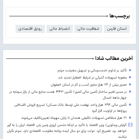
برچسب‌ها
استان فارس
شفافیت مالی
انضباط مالی
رونق اقتصادی
آخرین مطالب شادا
تأکید بر تداوم خدمت‌رسانی و تسهیل معیشت مردم
مصوبه تسهیلات گمرکی در شرایط اضطرار تمدید شد
صدور بیش از ۲۶ هزار مجوز کسب‌ و کار در استان اصفهان
در مسیر تغییر ساختار تأمین مالی کشور/ تأمین ۴۴۳ همت منابع مالی از بازار سرمایه در
چهار ماهه امسال
تأمین مالی ۳۹۶ هزار واحد نهضت ملی توسط بانک مسکن/ تسریع فروش اقساطی
پروژه‌ها در اولویت قرار گیرد
۲۱ هزار متقاضی تسهیلات تکلیفی همدان تا پایان مهرماه تعیین‌تکلیف می‌شوند
گزارش ویدئویی/ وزیر اقتصاد با تاکید بر اینکه دشمن آرزوی زمین زدن اقتصاد ایران را به گور
خواهد برد، تصریح کرد: دولت برای دو سال آینده برنامه مقاومت اقتصادی دارد، مردم نگران
نباشند