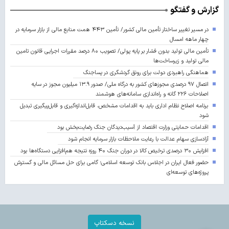
گزارش و گفتگو
در مسیر تغییر ساختار تأمین مالی کشور/ تأمین ۴۴۳ همت منابع مالی از بازار سرمایه در
چهار ماهه امسال
تأمین مالی تولید بدون فشار بر پایه پولی/ تصویب ۸۰ درصد مقررات اجرایی قانون تامین
مالی تولید و زیرساخت‌ها
هماهنگی راهبردی دولت برای رونق گردشگری در پساجنگ
اتصال ۹۷ درصدی مجوزهای کشور به درگاه ملی/ صدور ۱۳.۹ میلیون مجوز در سایه
اصلاحات ۲۲۶ گانه و راه‌اندازی سامانه‌های هوشمند
برنامه اصلاح نظام اداری باید به اقدامات مشخص، قابل‌اندازه‌گیری و قابل‌پیگیری تبدیل
شود
اقدامات حمایتی وزارت اقتصاد از آسیب‌دیدگان جنگ رضایت‌بخش بود
آزادسازی سهام عدالت با رعایت ملاحظات بازار سرمایه انجام شود
افزایش ۳۰ درصدی ترخیص کالا در دوران جنگ ۴۰ روزه نتیجه هم‌افزایی دستگاه‌ها بود
حضور فعال ایران در اجلاس بانک توسعه اسلامی؛ گامی برای حل مسائل مالی و گسترش
پروژه‌های توسعه‌ای
نسخه دسکتاپ