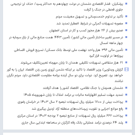
پزشکیان: فشار اقتصادی دشمنان در دولت چهاردهم به حداکثر رسید/ حذف ارز ترجیحی
جلوی قحطی در جنگ را گرفت
تأکید بر تداوم خدمت‌رسانی و تسهیل معیشت مردم
مصوبه تسهیلات گمرکی در شرایط اضطرار تمدید شد
صدور بیش از ۲۶ هزار مجوز کسب‌ و کار در استان اصفهان
در مسیر تغییر ساختار تأمین مالی کشور/ تأمین ۴۴۳ همت منابع مالی از بازار سرمایه در
چهار ماهه امسال
تأمین مالی ۳۹۶ هزار واحد نهضت ملی توسط بانک مسکن/ تسریع فروش اقساطی
پروژه‌ها در اولویت قرار گیرد
۲۱ هزار متقاضی تسهیلات تکلیفی همدان تا پایان مهرماه تعیین‌تکلیف می‌شوند
گزارش ویدئویی/ وزیر اقتصاد با تاکید بر اینکه دشمن آرزوی زمین زدن اقتصاد ایران را به گور
خواهد برد، تصریح کرد: دولت برای دو سال آینده برنامه مقاومت اقتصادی دارد، مردم نگران
نباشند
دشمنان همزمان با جنگ نظامی، اقتصاد کشور را هدف گرفتند
تمدید مهلت تسلیم اظهارنامه مالیات بر درآمد املاک تا پایان شهریورماه ۱۴۰۵
پرداخت بیش از ۱۷۰۰ میلیارد ریال تسهیلات تبصره ۲ سال ۱۴۰۳ در خراسان رضوی
رفع موانع اجرایی و تقویت زیرساخت‌های منطقه آزاد اردبیل پیگیری شد
پرداخت ۶۶۲ میلیارد ریال تسهیلات از منابع تبصره ۲ بودجه ۱۴۰۳ در استان مرکزی
رشد ۶۴ درصدی درآمد عملیاتی بانک رفاه کارگران در سه‌ماهه ابتدایی سال جاری