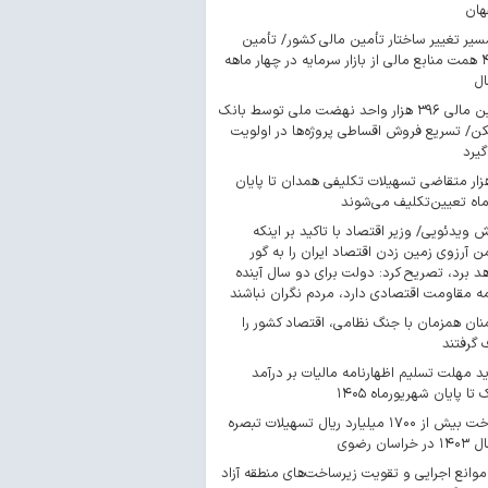
هان
سیر تغییر ساختار تأمین مالی کشور/ تأمین
۴۴۳ همت منابع مالی از بازار سرمایه در چهار ماهه
ال
تأمین مالی ۳۹۶ هزار واحد نهضت ملی توسط بانک
/ تسریع فروش اقساطی پروژه‌ها در اولویت
گیرد
 هزار متقاضی تسهیلات تکلیفی همدان تا پایان
اه تعیین‌تکلیف می‌شوند
ش ویدئویی/ وزیر اقتصاد با تاکید بر اینکه
 آرزوی زمین زدن اقتصاد ایران را به گور
د برد، تصریح کرد: دولت برای دو سال آینده
مه مقاومت اقتصادی دارد، مردم نگران نباشند
ان همزمان با جنگ نظامی، اقتصاد کشور را
گرفتند
د مهلت تسلیم اظهارنامه مالیات بر درآمد
 تا پایان شهریورماه ۱۴۰۵
پرداخت بیش از ۱۷۰۰ میلیارد ریال تسهیلات تبصره
موانع اجرایی و تقویت زیرساخت‌های منطقه آزاد