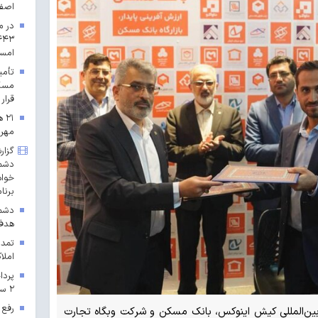
اصف
در م
امس
مسکن
قرار 
۲۱
مهرم
گزار
دشمن
خواه
برنا
دشمن
هدف 
تمدی
املاک
۲ سال ۱۴۰۳ در خراسان رضوی
رفع 
بین‌المللی کیش اینوکس، بانک مسکن و شرکت وبگاه تجارت