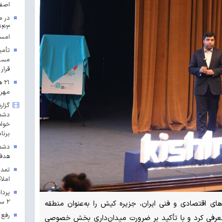
اصف
در م
امس
مسکن
قرار 
۲۱
مهرم
گزار
دشمن
خواه
برنا
دشمن
هدف 
تمدی
املاک
۲ سال ۱۴۰۳ در خراسان رضوی
ی اقتصادی و فنی ایران، جزیره کیش را به‌عنوان منطقه
رفع 
معرفی کرد و با تأکید بر ضرورت میدان‌داری بخش خصوصی