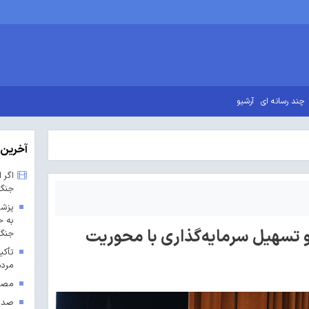
چند رسانه ای
آرشیو
آخرین 
اگر 
جنگ
پزشک
به ح
 تسهیل سرمایه‌گذاری با محوریت
جنگ 
تأکی
مردم
مصوب