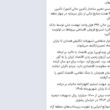
هان
سیر تغییر ساختار تأمین مالی کشور/ تأمین
۴۴۳ همت منابع مالی از بازار سرمایه در چهار ماهه
ال
تأمین مالی ۳۹۶ هزار واحد نهضت ملی توسط بانک
/ تسریع فروش اقساطی پروژه‌ها در اولویت
گیرد
 هزار متقاضی تسهیلات تکلیفی همدان تا پایان
اه تعیین‌تکلیف می‌شوند
ش ویدئویی/ وزیر اقتصاد با تاکید بر اینکه
 آرزوی زمین زدن اقتصاد ایران را به گور
د برد، تصریح کرد: دولت برای دو سال آینده
مه مقاومت اقتصادی دارد، مردم نگران نباشند
ان همزمان با جنگ نظامی، اقتصاد کشور را
گرفتند
د مهلت تسلیم اظهارنامه مالیات بر درآمد
 تا پایان شهریورماه ۱۴۰۵
پرداخت بیش از ۱۷۰۰ میلیارد ریال تسهیلات تبصره
موانع اجرایی و تقویت زیرساخت‌های منطقه آزاد