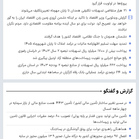
پروژه‌ها در اولویت قرار گیرد
۲۱ هزار متقاضی تسهیلات تکلیفی همدان تا پایان مهرماه تعیین‌تکلیف می‌شوند
گزارش ویدئویی/ وزیر اقتصاد با تاکید بر اینکه دشمن آرزوی زمین زدن اقتصاد ایران را به گور
خواهد برد، تصریح کرد: دولت برای دو سال آینده برنامه مقاومت اقتصادی دارد، مردم نگران
نباشند
دشمنان همزمان با جنگ نظامی، اقتصاد کشور را هدف گرفتند
تمدید مهلت تسلیم اظهارنامه مالیات بر درآمد املاک تا پایان شهریورماه ۱۴۰۵
پرداخت بیش از ۱۷۰۰ میلیارد ریال تسهیلات تبصره ۲ سال ۱۴۰۳ در خراسان رضوی
رفع موانع اجرایی و تقویت زیرساخت‌های منطقه آزاد اردبیل پیگیری شد
پرداخت ۶۶۲ میلیارد ریال تسهیلات از منابع تبصره ۲ بودجه ۱۴۰۳ در استان مرکزی
رشد ۶۴ درصدی درآمد عملیاتی بانک رفاه کارگران در سه‌ماهه ابتدایی سال جاری
گزارش و گفتگو
در مسیر تغییر ساختار تأمین مالی کشور/ تأمین ۴۴۳ همت منابع مالی از بازار سرمایه در
چهار ماهه امسال
تأمین مالی تولید بدون فشار بر پایه پولی/ تصویب ۸۰ درصد مقررات اجرایی قانون تامین
مالی تولید و زیرساخت‌ها
هماهنگی راهبردی دولت برای رونق گردشگری در پساجنگ
اتصال ۹۷ درصدی مجوزهای کشور به درگاه ملی/ صدور ۱۳.۹ میلیون مجوز در سایه