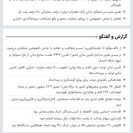
هرمزگان
تغییر مثبت در عملکرد مالی بانک صادرات ایران/ درآمد عملیاتی ۸۰ درصد رشد کرد
تعامل با بخش خصوصی با رویکرد عملیات محور و رفع مشکلات سرمایه‌گذاری خارجی
گزارش و گفتگو
از «گفت‌وگو» تا «پاسخگویی»؛ مسیر شفافیت و تعامل با بخش خصوصی عملیاتی می‌شود
در مسیر تغییر ساختار تأمین مالی کشور/ تأمین ۴۴۳ همت منابع مالی از بازار سرمایه در
چهار ماهه امسال
تأمین مالی تولید بدون فشار بر پایه پولی/ تصویب ۸۰ درصد مقررات اجرایی قانون تامین
مالی تولید و زیرساخت‌ها
هماهنگی راهبردی دولت برای رونق گردشگری در پساجنگ
اتصال ۹۷ درصدی مجوزهای کشور به درگاه ملی/ صدور ۱۳.۹ میلیون مجوز در سایه
اصلاحات ۲۲۶ گانه و راه‌اندازی سامانه‌های هوشمند
برنامه اصلاح نظام اداری باید به اقدامات مشخص، قابل‌اندازه‌گیری و قابل‌پیگیری تبدیل
شود
اقدامات حمایتی وزارت اقتصاد از آسیب‌دیدگان جنگ رضایت‌بخش بود
آزادسازی سهام عدالت با رعایت ملاحظات بازار سرمایه انجام شود
افزایش ۳۰ درصدی ترخیص کالا در دوران جنگ ۴۰ روزه نتیجه هم‌افزایی دستگاه‌ها بود