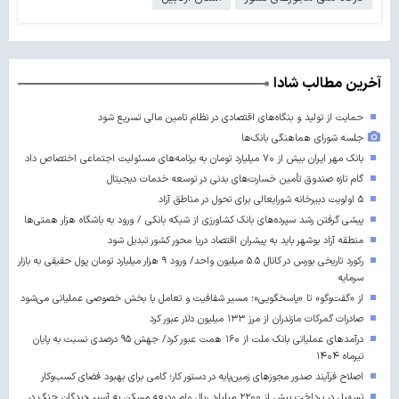
آخرین مطالب شادا
حمایت از تولید و بنگاه‌های اقتصادی در نظام تامین مالی تسریع شود
جلسه شورای هماهنگی بانک‌ها
بانک مهر ایران بیش از ۷۰ میلیارد تومان به برنامه‌های مسئولیت اجتماعی اختصاص داد
گام تازه صندوق تأمین خسارت‌های بدنی در توسعه خدمات دیجیتال
۵ اولویت دبیرخانه شورایعالی برای تحول در مناطق آزاد
پیشی گرفتن رشد سپرده‌های بانک کشاورزی از شبکه بانکی / ورود به باشگاه هزار همتی‌ها
منطقه آزاد بوشهر باید به پیشران اقتصاد دریا محور کشور تبدیل شود
رکورد تاریخی بورس در کانال ۵.۵ میلیون واحد/ ورود ۹ هزار میلیارد تومان پول حقیقی به بازار
سرمایه
از «گفت‌وگو» تا «پاسخگویی»؛ مسیر شفافیت و تعامل با بخش خصوصی عملیاتی می‌شود
صادرات گمرکات مازندران از مرز ۱۳۳ میلیون دلار عبور کرد
درآمدهای عملیاتی بانک ملت از ۱۶۰ همت عبور کرد/ جهش ۹۵ درصدی نسبت به پایان
تیرماه ۱۴۰۴
اصلاح فرآیند صدور مجوزهای زمین‌پایه در دستور کار؛ گامی برای بهبود فضای کسب‌وکار
تسهیل در پرداخت بیش از ۲۲۰۰ میلیارد ریال وام ودیعه مسکن به آسیب‌دیدگان جنگ در