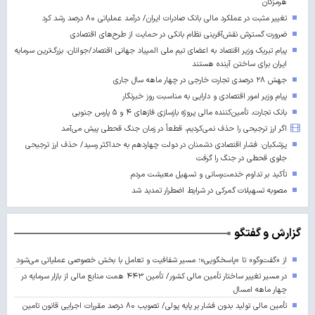
هرمزگان
تغییر مثبت در عملکرد مالی بانک صادرات ایران/ درآمد عملیاتی ۸۰ درصد رشد کرد
ضرورت گسترش نقش‌آفرینی نظام بانکی در حمایت از طرح‌های اقتصادی
پیام تبریک وزیر اقتصاد به اعضای تیم ملی المپیاد جهانی اقتصاد/جوانان، بزرگ‌ترین سرمایه
ایران برای ساختن آینده‌ هستند
جهش ۲۸ درصدی تجارت خارجی در چهار ماهه سال جاری
پیام وزیر امور اقتصادی و دارایی به مناسبت روز خبرنگار
بانک تجارت، تأمین‌کننده مالی پروژه بازسازی فازهای ۴ و ۵ پارس جنوبی
اگر ارز ترجیحی را حذف نمی‌کردیم، قطعاً در زمان جنگ قحطی پیش می‌آمد
پزشکیان: فشار اقتصادی دشمنان در دولت چهاردهم به حداکثر رسید/ حذف ارز ترجیحی
جلوی قحطی در جنگ را گرفت
تأکید بر تداوم خدمت‌رسانی و تسهیل معیشت مردم
مصوبه تسهیلات گمرکی در شرایط اضطرار تمدید شد
گزارش و گفتگو
از «گفت‌وگو» تا «پاسخگویی»؛ مسیر شفافیت و تعامل با بخش خصوصی عملیاتی می‌شود
در مسیر تغییر ساختار تأمین مالی کشور/ تأمین ۴۴۳ همت منابع مالی از بازار سرمایه در
چهار ماهه امسال
تأمین مالی تولید بدون فشار بر پایه پولی/ تصویب ۸۰ درصد مقررات اجرایی قانون تامین