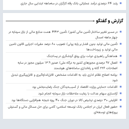
رشد ۶۴ درصدی درآمد عملیاتی بانک رفاه کارگران در سه‌ماهه ابتدایی سال جاری
گزارش و گفتگو
در مسیر تغییر ساختار تأمین مالی کشور/ تأمین ۴۴۳ همت منابع مالی از بازار سرمایه در
چهار ماهه امسال
تأمین مالی تولید بدون فشار بر پایه پولی/ تصویب ۸۰ درصد مقررات اجرایی قانون تامین
مالی تولید و زیرساخت‌ها
هماهنگی راهبردی دولت برای رونق گردشگری در پساجنگ
اتصال ۹۷ درصدی مجوزهای کشور به درگاه ملی/ صدور ۱۳.۹ میلیون مجوز در سایه
اصلاحات ۲۲۶ گانه و راه‌اندازی سامانه‌های هوشمند
برنامه اصلاح نظام اداری باید به اقدامات مشخص، قابل‌اندازه‌گیری و قابل‌پیگیری تبدیل
شود
اقدامات حمایتی وزارت اقتصاد از آسیب‌دیدگان جنگ رضایت‌بخش بود
آزادسازی سهام عدالت با رعایت ملاحظات بازار سرمایه انجام شود
افزایش ۳۰ درصدی ترخیص کالا در دوران جنگ ۴۰ روزه نتیجه هم‌افزایی دستگاه‌ها بود
حضور فعال ایران در اجلاس بانک توسعه اسلامی؛ گامی برای حل مسائل مالی و گسترش
پروژه‌های توسعه‌ای