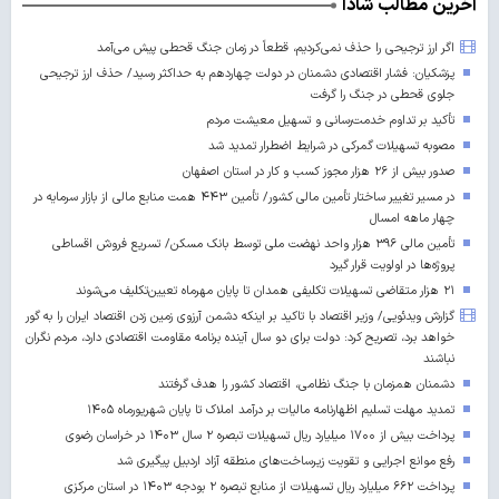
آخرین مطالب شادا
اگر ارز ترجیحی را حذف نمی‌کردیم، قطعاً در زمان جنگ قحطی پیش می‌آمد
پزشکیان: فشار اقتصادی دشمنان در دولت چهاردهم به حداکثر رسید/ حذف ارز ترجیحی
جلوی قحطی در جنگ را گرفت
تأکید بر تداوم خدمت‌رسانی و تسهیل معیشت مردم
مصوبه تسهیلات گمرکی در شرایط اضطرار تمدید شد
صدور بیش از ۲۶ هزار مجوز کسب‌ و کار در استان اصفهان
در مسیر تغییر ساختار تأمین مالی کشور/ تأمین ۴۴۳ همت منابع مالی از بازار سرمایه در
چهار ماهه امسال
تأمین مالی ۳۹۶ هزار واحد نهضت ملی توسط بانک مسکن/ تسریع فروش اقساطی
پروژه‌ها در اولویت قرار گیرد
۲۱ هزار متقاضی تسهیلات تکلیفی همدان تا پایان مهرماه تعیین‌تکلیف می‌شوند
گزارش ویدئویی/ وزیر اقتصاد با تاکید بر اینکه دشمن آرزوی زمین زدن اقتصاد ایران را به گور
خواهد برد، تصریح کرد: دولت برای دو سال آینده برنامه مقاومت اقتصادی دارد، مردم نگران
نباشند
دشمنان همزمان با جنگ نظامی، اقتصاد کشور را هدف گرفتند
تمدید مهلت تسلیم اظهارنامه مالیات بر درآمد املاک تا پایان شهریورماه ۱۴۰۵
پرداخت بیش از ۱۷۰۰ میلیارد ریال تسهیلات تبصره ۲ سال ۱۴۰۳ در خراسان رضوی
رفع موانع اجرایی و تقویت زیرساخت‌های منطقه آزاد اردبیل پیگیری شد
پرداخت ۶۶۲ میلیارد ریال تسهیلات از منابع تبصره ۲ بودجه ۱۴۰۳ در استان مرکزی