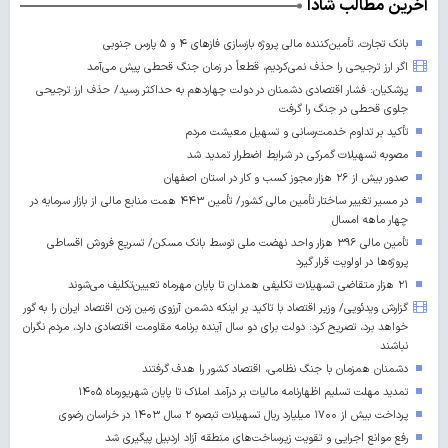
آخرین مطالب شادا
بانک تجارت، تأمین‌کننده مالی پروژه بازسازی فازهای ۴ و ۵ پارس جنوبی
اگر ارز ترجیحی را حذف نمی‌کردیم، قطعاً در زمان جنگ قحطی پیش می‌آمد
پزشکیان: فشار اقتصادی دشمنان در دولت چهاردهم به حداکثر رسید/ حذف ارز ترجیحی
جلوی قحطی در جنگ را گرفت
تأکید بر تداوم خدمت‌رسانی و تسهیل معیشت مردم
مصوبه تسهیلات گمرکی در شرایط اضطرار تمدید شد
صدور بیش از ۲۶ هزار مجوز کسب‌ و کار در استان اصفهان
در مسیر تغییر ساختار تأمین مالی کشور/ تأمین ۴۴۳ همت منابع مالی از بازار سرمایه در
چهار ماهه امسال
تأمین مالی ۳۹۶ هزار واحد نهضت ملی توسط بانک مسکن/ تسریع فروش اقساطی
پروژه‌ها در اولویت قرار گیرد
۲۱ هزار متقاضی تسهیلات تکلیفی همدان تا پایان مهرماه تعیین‌تکلیف می‌شوند
گزارش ویدئویی/ وزیر اقتصاد با تاکید بر اینکه دشمن آرزوی زمین زدن اقتصاد ایران را به گور
خواهد برد، تصریح کرد: دولت برای دو سال آینده برنامه مقاومت اقتصادی دارد، مردم نگران
نباشند
دشمنان همزمان با جنگ نظامی، اقتصاد کشور را هدف گرفتند
تمدید مهلت تسلیم اظهارنامه مالیات بر درآمد املاک تا پایان شهریورماه ۱۴۰۵
پرداخت بیش از ۱۷۰۰ میلیارد ریال تسهیلات تبصره ۲ سال ۱۴۰۳ در خراسان رضوی
رفع موانع اجرایی و تقویت زیرساخت‌های منطقه آزاد اردبیل پیگیری شد