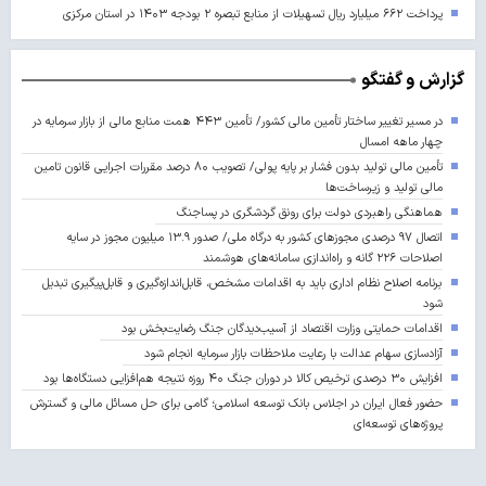
پرداخت ۶۶۲ میلیارد ریال تسهیلات از منابع تبصره ۲ بودجه ۱۴۰۳ در استان مرکزی
گزارش و گفتگو
در مسیر تغییر ساختار تأمین مالی کشور/ تأمین ۴۴۳ همت منابع مالی از بازار سرمایه در
چهار ماهه امسال
تأمین مالی تولید بدون فشار بر پایه پولی/ تصویب ۸۰ درصد مقررات اجرایی قانون تامین
مالی تولید و زیرساخت‌ها
هماهنگی راهبردی دولت برای رونق گردشگری در پساجنگ
اتصال ۹۷ درصدی مجوزهای کشور به درگاه ملی/ صدور ۱۳.۹ میلیون مجوز در سایه
اصلاحات ۲۲۶ گانه و راه‌اندازی سامانه‌های هوشمند
برنامه اصلاح نظام اداری باید به اقدامات مشخص، قابل‌اندازه‌گیری و قابل‌پیگیری تبدیل
شود
اقدامات حمایتی وزارت اقتصاد از آسیب‌دیدگان جنگ رضایت‌بخش بود
آزادسازی سهام عدالت با رعایت ملاحظات بازار سرمایه انجام شود
افزایش ۳۰ درصدی ترخیص کالا در دوران جنگ ۴۰ روزه نتیجه هم‌افزایی دستگاه‌ها بود
حضور فعال ایران در اجلاس بانک توسعه اسلامی؛ گامی برای حل مسائل مالی و گسترش
پروژه‌های توسعه‌ای