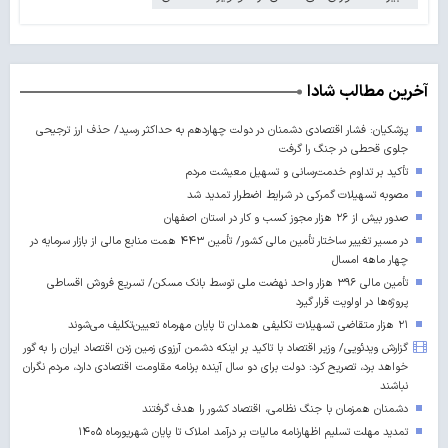
آخرین مطالب شادا
پزشکیان: فشار اقتصادی دشمنان در دولت چهاردهم به حداکثر رسید/ حذف ارز ترجیحی
جلوی قحطی در جنگ را گرفت
تأکید بر تداوم خدمت‌رسانی و تسهیل معیشت مردم
مصوبه تسهیلات گمرکی در شرایط اضطرار تمدید شد
صدور بیش از ۲۶ هزار مجوز کسب‌ و کار در استان اصفهان
در مسیر تغییر ساختار تأمین مالی کشور/ تأمین ۴۴۳ همت منابع مالی از بازار سرمایه در
چهار ماهه امسال
تأمین مالی ۳۹۶ هزار واحد نهضت ملی توسط بانک مسکن/ تسریع فروش اقساطی
پروژه‌ها در اولویت قرار گیرد
۲۱ هزار متقاضی تسهیلات تکلیفی همدان تا پایان مهرماه تعیین‌تکلیف می‌شوند
گزارش ویدئویی/ وزیر اقتصاد با تاکید بر اینکه دشمن آرزوی زمین زدن اقتصاد ایران را به گور
خواهد برد، تصریح کرد: دولت برای دو سال آینده برنامه مقاومت اقتصادی دارد، مردم نگران
نباشند
دشمنان همزمان با جنگ نظامی، اقتصاد کشور را هدف گرفتند
تمدید مهلت تسلیم اظهارنامه مالیات بر درآمد املاک تا پایان شهریورماه ۱۴۰۵