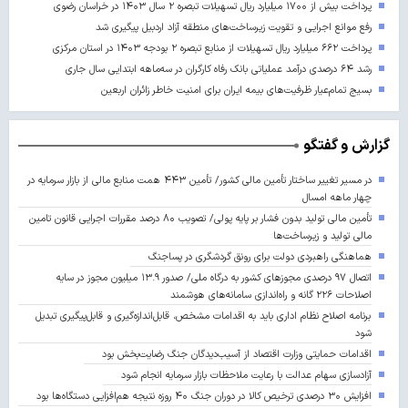
پرداخت بیش از ۱۷۰۰ میلیارد ریال تسهیلات تبصره ۲ سال ۱۴۰۳ در خراسان رضوی
رفع موانع اجرایی و تقویت زیرساخت‌های منطقه آزاد اردبیل پیگیری شد
پرداخت ۶۶۲ میلیارد ریال تسهیلات از منابع تبصره ۲ بودجه ۱۴۰۳ در استان مرکزی
رشد ۶۴ درصدی درآمد عملیاتی بانک رفاه کارگران در سه‌ماهه ابتدایی سال جاری
بسیج تمام‌عیار ظرفیت‌های بیمه ایران برای امنیت خاطر زائران اربعین
گزارش و گفتگو
در مسیر تغییر ساختار تأمین مالی کشور/ تأمین ۴۴۳ همت منابع مالی از بازار سرمایه در
چهار ماهه امسال
تأمین مالی تولید بدون فشار بر پایه پولی/ تصویب ۸۰ درصد مقررات اجرایی قانون تامین
مالی تولید و زیرساخت‌ها
هماهنگی راهبردی دولت برای رونق گردشگری در پساجنگ
اتصال ۹۷ درصدی مجوزهای کشور به درگاه ملی/ صدور ۱۳.۹ میلیون مجوز در سایه
اصلاحات ۲۲۶ گانه و راه‌اندازی سامانه‌های هوشمند
برنامه اصلاح نظام اداری باید به اقدامات مشخص، قابل‌اندازه‌گیری و قابل‌پیگیری تبدیل
شود
اقدامات حمایتی وزارت اقتصاد از آسیب‌دیدگان جنگ رضایت‌بخش بود
آزادسازی سهام عدالت با رعایت ملاحظات بازار سرمایه انجام شود
افزایش ۳۰ درصدی ترخیص کالا در دوران جنگ ۴۰ روزه نتیجه هم‌افزایی دستگاه‌ها بود