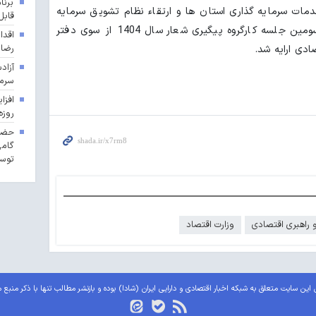
برنا
دمات سرمایه گذاری استان ها و ارتقاء نظام تشویق سرمایه
قابل
گذاری نیز آخرین محورهایی بود که درسومین جلسه کارگروه پیگیری شعار سال 1404 از سوی دفتر
اقدا
رضا
دی ارایه شد.
آزاد
سرما
روزه
حضور
گامی
توسع
 راهبری اقتصادی
وزارت اقتصاد
این سایت متعلق به شبکه اخبار اقتصادی و دارایی ایران (شادا) بوده و بازنشر مطالب تنها با ذکر منبع 