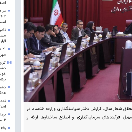
اصف
در م
امس
مسکن
قرار 
۲۱
مهرم
گزار
دشمن
خواه
برنا
دشمن
هدف 
تمدی
املاک
قق شعار سال، گزارش دفتر سیاستگذاری وزارت اقتصاد در
یل فرآیندهای سرمایه‌گذاری و اصلاح ساختارها ارائه و
۲ سال ۱۴۰۳ در خراسان رضوی
رفع 