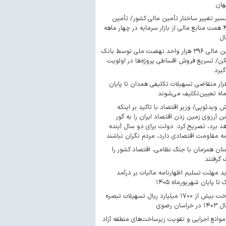
هان
سیر تغییر ساختار تأمین مالی کشور/ تأمین
۴۴۳ همت منابع مالی از بازار سرمایه در چهار ماهه
ال
تأمین مالی ۳۹۶ هزار واحد نهضت ملی توسط بانک
/ تسریع فروش اقساطی پروژه‌ها در اولویت
گیرد
 هزار متقاضی تسهیلات تکلیفی همدان تا پایان
اه تعیین‌تکلیف می‌شوند
ش ویدئویی/ وزیر اقتصاد با تاکید بر اینکه
 آرزوی زمین زدن اقتصاد ایران را به گور
د برد، تصریح کرد: دولت برای دو سال آینده
مه مقاومت اقتصادی دارد، مردم نگران نباشند
ان همزمان با جنگ نظامی، اقتصاد کشور را
گرفتند
د مهلت تسلیم اظهارنامه مالیات بر درآمد
 تا پایان شهریورماه ۱۴۰۵
پرداخت بیش از ۱۷۰۰ میلیارد ریال تسهیلات تبصره
موانع اجرایی و تقویت زیرساخت‌های منطقه آزاد