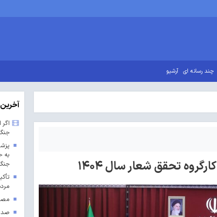
چند رسانه ای
آرشیو
آخرین 
اگر 
جنگ
پزشک
به ح
جنگ 
تأکی
مردم
مصوب