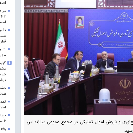
اصف
در م
امس
مسکن
قرار 
۲۱
مهرم
گزار
دشمن
خواه
برنا
دشمن
هدف 
تمدی
املاک
۲ سال ۱۴۰۳ در خراسان رضوی
ال ۱۴۰۳ سازمان جمع‌آوری و فروش اموال تملیکی در مجمع عمومی سالانه این
رفع 
سید.