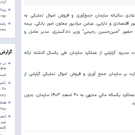
اردب
ی سالیانه سازمان جمع‌آوری و فروش اموال تملیکی به
بودجه ۱۴۰۳ در 
ور اقتصادی و دارایی، عباس مرادپور معاون امور بانکی، بیمه
سه‌م
 ‏حضور "امین‌حسین رحیمی" وزیر دادگستری، مدیر عامل و
گزارش 
مدیره، گزارشی از عملکرد سازمان طی یکسال گذشته ارائه
در م
ت بر سازمان جمع آوری و فروش اموال تملیکی گزارشی از
امس
تأمی
۸۰
زیرس
در ادامه، پس از استماع گزارش حسابرس، عملکرد یکساله مالی منتهی به ۳۰ اسفند ۱۴۰۳ سازمان، بدون
هماه
.
پسا
گانه