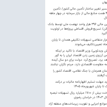
هان
سیر تغییر ساختار تأمین مالی کشور/ تأمین
۴۴۳ همت منابع مالی از بازار سرمایه در چهار ماهه
ال
تأمین مالی ۳۹۶ هزار واحد نهضت ملی توسط بانک
/ تسریع فروش اقساطی پروژه‌ها در اولویت
گیرد
 هزار متقاضی تسهیلات تکلیفی همدان تا پایان
اه تعیین‌تکلیف می‌شوند
ش ویدئویی/ وزیر اقتصاد با تاکید بر اینکه
 آرزوی زمین زدن اقتصاد ایران را به گور
د برد، تصریح کرد: دولت برای دو سال آینده
مه مقاومت اقتصادی دارد، مردم نگران نباشند
ان همزمان با جنگ نظامی، اقتصاد کشور را
گرفتند
د مهلت تسلیم اظهارنامه مالیات بر درآمد
 تا پایان شهریورماه ۱۴۰۵
پرداخت بیش از ۱۷۰۰ میلیارد ریال تسهیلات تبصره
موانع اجرایی و تقویت زیرساخت‌های منطقه آزاد