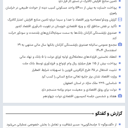
تأمین منابع افزایش کالابرگ در دستور کار قرار دارد
پرداخت خسارت به بیش از ۵۴۰۰ واحد مسکونی آسیب دیده از حوادث طبیعی در خراسان
رضوی
گزارش ویدئو/مصاحبه وزیر اقتصاد با صدا و سیما درباره تامین منابع افزایش اعتبار کالابرگ
تأکید بر نقش مناطق آزاد و ویژه اقتصادی خوزستان در تقویت تاب‌آوری اقتصاد کشور
صندوق بازنشستگی کارکنان بانک‌ها به سمت سرمایه‌گذاری‌های بلندمدت و سودآور حرکت
کند
مجمع عمومی سالیانه صندوق بازنشستگی کارکنان بانکها سال مالی منتهی به ۲۹
اسفندسال ۱۴۰۴
انعقاد نخستین قراردادهای معامله‌گری اولیه اوراق دولت با ۵ بانک و نهاد مالی
پرداخت بیش از ۱۱۵ هزار میلیارد ریال وام ازدواج و فرزندآوری توسط بانک ملت
تثبیت اشتغال در ۶۵ طرح کارآفرینی قزوین با تسهیلات شرایط اضطرار
وزارت اقتصاد نشان برنز جایزه تعالی منابع انسانی را کسب کرد
شناسایی ۲۳۸ ملک مازاد در استان اصفهان
دولت برای رونق اقتصادی و معیشت مردم برنامه منسجم دارد
هفتاد و ششمین جلسه کمیسیون اقتصادی دولت چهاردهم
گزارش و گفتگو
از «گفت‌وگو» تا «پاسخگویی»؛ مسیر شفافیت و تعامل با بخش خصوصی عملیاتی می‌شود