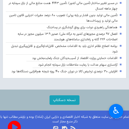
در مسیر تغییر ساختار تأمین مالی کشور/ تأمین ۴۴۳ همت منابع مالی از بازار سرمایه در
چهار ماهه امسال
تأمین مالی تولید بدون فشار بر پایه پولی/ تصویب ۸۰ درصد مقررات اجرایی قانون تامین
مالی تولید و زیرساخت‌ها
هماهنگی راهبردی دولت برای رونق گردشگری در پساجنگ
اتصال ۹۷ درصدی مجوزهای کشور به درگاه ملی/ صدور ۱۳.۹ میلیون مجوز در سایه
اصلاحات ۲۲۶ گانه و راه‌اندازی سامانه‌های هوشمند
برنامه اصلاح نظام اداری باید به اقدامات مشخص، قابل‌اندازه‌گیری و قابل‌پیگیری تبدیل
شود
اقدامات حمایتی وزارت اقتصاد از آسیب‌دیدگان جنگ رضایت‌بخش بود
آزادسازی سهام عدالت با رعایت ملاحظات بازار سرمایه انجام شود
افزایش ۳۰ درصدی ترخیص کالا در دوران جنگ ۴۰ روزه نتیجه هم‌افزایی دستگاه‌ها بود
نسخه دسکتاپ
♿︎
تمام حقوق این سایت متعلق به شبکه اخبار اقتصادی و دارایی ایران (شادا) بوده و بازنشر مطالب تنها با
ذکر منبع مجاز است.