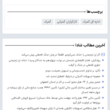
برچسب‌ها
اداره کل گمرک
کارگزاران گمرکی
گمرک
آخرین مطالب شادا
اگر ارز ترجیحی را حذف نمی‌کردیم، قطعاً در زمان جنگ قحطی پیش می‌آمد
پزشکیان: فشار اقتصادی دشمنان در دولت چهاردهم به حداکثر رسید/ حذف ارز ترجیحی
جلوی قحطی در جنگ را گرفت
تأکید بر تداوم خدمت‌رسانی و تسهیل معیشت مردم
مصوبه تسهیلات گمرکی در شرایط اضطرار تمدید شد
صدور بیش از ۲۶ هزار مجوز کسب‌ و کار در استان اصفهان
در مسیر تغییر ساختار تأمین مالی کشور/ تأمین ۴۴۳ همت منابع مالی از بازار سرمایه در
چهار ماهه امسال
تأمین مالی ۳۹۶ هزار واحد نهضت ملی توسط بانک مسکن/ تسریع فروش اقساطی
پروژه‌ها در اولویت قرار گیرد
۲۱ هزار متقاضی تسهیلات تکلیفی همدان تا پایان مهرماه تعیین‌تکلیف می‌شوند