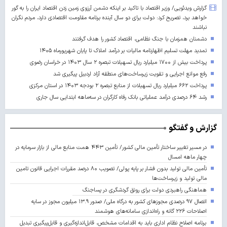
گزارش ویدئویی/ وزیر اقتصاد با تاکید بر اینکه دشمن آرزوی زمین زدن اقتصاد ایران را به گور
خواهد برد، تصریح کرد: دولت برای دو سال آینده برنامه مقاومت اقتصادی دارد، مردم نگران
نباشند
دشمنان همزمان با جنگ نظامی، اقتصاد کشور را هدف گرفتند
تمدید مهلت تسلیم اظهارنامه مالیات بر درآمد املاک تا پایان شهریورماه ۱۴۰۵
پرداخت بیش از ۱۷۰۰ میلیارد ریال تسهیلات تبصره ۲ سال ۱۴۰۳ در خراسان رضوی
رفع موانع اجرایی و تقویت زیرساخت‌های منطقه آزاد اردبیل پیگیری شد
پرداخت ۶۶۲ میلیارد ریال تسهیلات از منابع تبصره ۲ بودجه ۱۴۰۳ در استان مرکزی
رشد ۶۴ درصدی درآمد عملیاتی بانک رفاه کارگران در سه‌ماهه ابتدایی سال جاری
گزارش و گفتگو
در مسیر تغییر ساختار تأمین مالی کشور/ تأمین ۴۴۳ همت منابع مالی از بازار سرمایه در
چهار ماهه امسال
تأمین مالی تولید بدون فشار بر پایه پولی/ تصویب ۸۰ درصد مقررات اجرایی قانون تامین
مالی تولید و زیرساخت‌ها
هماهنگی راهبردی دولت برای رونق گردشگری در پساجنگ
اتصال ۹۷ درصدی مجوزهای کشور به درگاه ملی/ صدور ۱۳.۹ میلیون مجوز در سایه
اصلاحات ۲۲۶ گانه و راه‌اندازی سامانه‌های هوشمند
برنامه اصلاح نظام اداری باید به اقدامات مشخص، قابل‌اندازه‌گیری و قابل‌پیگیری تبدیل