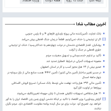
بیمه آسیا
جنگ 12 روزه
هفته دولت
وزارت اقتصاد
آخرین مطالب شادا
بانک تجارت، تأمین‌کننده مالی پروژه بازسازی فازهای ۴ و ۵ پارس جنوبی
اگر ارز ترجیحی را حذف نمی‌کردیم، قطعاً در زمان جنگ قحطی پیش می‌آمد
پزشکیان: فشار اقتصادی دشمنان در دولت چهاردهم به حداکثر رسید/ حذف ارز ترجیحی
جلوی قحطی در جنگ را گرفت
تأکید بر تداوم خدمت‌رسانی و تسهیل معیشت مردم
مصوبه تسهیلات گمرکی در شرایط اضطرار تمدید شد
صدور بیش از ۲۶ هزار مجوز کسب‌ و کار در استان اصفهان
در مسیر تغییر ساختار تأمین مالی کشور/ تأمین ۴۴۳ همت منابع مالی از بازار سرمایه در
چهار ماهه امسال
تأمین مالی ۳۹۶ هزار واحد نهضت ملی توسط بانک مسکن/ تسریع فروش اقساطی
پروژه‌ها در اولویت قرار گیرد
۲۱ هزار متقاضی تسهیلات تکلیفی همدان تا پایان مهرماه تعیین‌تکلیف می‌شوند
گزارش ویدئویی/ وزیر اقتصاد با تاکید بر اینکه دشمن آرزوی زمین زدن اقتصاد ایران را به گور
خواهد برد، تصریح کرد: دولت برای دو سال آینده برنامه مقاومت اقتصادی دارد، مردم نگران
نباشند