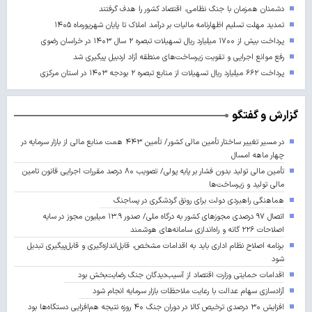
دشمنان همزمان با جنگ نظامی، اقتصاد کشور را هدف گرفتند
تمدید مهلت تسلیم اظهارنامه مالیات بر درآمد املاک تا پایان شهریورماه ۱۴۰۵
پرداخت بیش از ۱۷۰۰ میلیارد ریال تسهیلات تبصره ۲ سال ۱۴۰۳ در خراسان رضوی
رفع موانع اجرایی و تقویت زیرساخت‌های منطقه آزاد اردبیل پیگیری شد
پرداخت ۶۶۲ میلیارد ریال تسهیلات از منابع تبصره ۲ بودجه ۱۴۰۳ در استان مرکزی
گزارش و گفتگو
در مسیر تغییر ساختار تأمین مالی کشور/ تأمین ۴۴۳ همت منابع مالی از بازار سرمایه در
چهار ماهه امسال
تأمین مالی تولید بدون فشار بر پایه پولی/ تصویب ۸۰ درصد مقررات اجرایی قانون تامین
مالی تولید و زیرساخت‌ها
هماهنگی راهبردی دولت برای رونق گردشگری در پساجنگ
اتصال ۹۷ درصدی مجوزهای کشور به درگاه ملی/ صدور ۱۳.۹ میلیون مجوز در سایه
اصلاحات ۲۲۶ گانه و راه‌اندازی سامانه‌های هوشمند
برنامه اصلاح نظام اداری باید به اقدامات مشخص، قابل‌اندازه‌گیری و قابل‌پیگیری تبدیل
شود
اقدامات حمایتی وزارت اقتصاد از آسیب‌دیدگان جنگ رضایت‌بخش بود
آزادسازی سهام عدالت با رعایت ملاحظات بازار سرمایه انجام شود
افزایش ۳۰ درصدی ترخیص کالا در دوران جنگ ۴۰ روزه نتیجه هم‌افزایی دستگاه‌ها بود