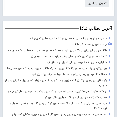
تحول بنیادین
آخرین مطالب شادا
حمایت از تولید و بنگاه‌های اقتصادی در نظام تامین مالی تسریع شود
جلسه شورای هماهنگی بانک‌ها
بانک مهر ایران بیش از ۷۰ میلیارد تومان به برنامه‌های مسئولیت اجتماعی اختصاص داد
گام تازه صندوق تأمین خسارت‌های بدنی در توسعه خدمات دیجیتال
۵ اولویت دبیرخانه شورایعالی برای تحول در مناطق آزاد
پیشی گرفتن رشد سپرده‌های بانک کشاورزی از شبکه بانکی / ورود به باشگاه هزار همتی‌ها
منطقه آزاد بوشهر باید به پیشران اقتصاد دریا محور کشور تبدیل شود
رکورد تاریخی بورس در کانال ۵.۵ میلیون واحد/ ورود ۹ هزار میلیارد تومان پول حقیقی به بازار
سرمایه
از «گفت‌وگو» تا «پاسخگویی»؛ مسیر شفافیت و تعامل با بخش خصوصی عملیاتی می‌شود
صادرات گمرکات مازندران از مرز ۱۳۳ میلیون دلار عبور کرد
درآمدهای عملیاتی بانک ملت از ۱۶۰ همت عبور کرد/ جهش ۹۵ درصدی نسبت به پایان
تیرماه ۱۴۰۴
اصلاح فرآیند صدور مجوزهای زمین‌پایه در دستور کار؛ گامی برای بهبود فضای کسب‌وکار