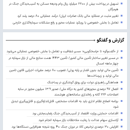
تسهیل در پرداخت بیش از ۲۲۰۰ میلیارد ریال وام ودیعه مسکن به آسیب‌دیدگان جنگ در
هرمزگان
تغییر مثبت در عملکرد مالی بانک صادرات ایران/ درآمد عملیاتی ۸۰ درصد رشد کرد
تعامل با بخش خصوصی با رویکرد عملیات محور و رفع مشکلات سرمایه‌گذاری خارجی
گزارش و گفتگو
از «گفت‌وگو» تا «پاسخگویی»؛ مسیر شفافیت و تعامل با بخش خصوصی عملیاتی می‌شود
در مسیر تغییر ساختار تأمین مالی کشور/ تأمین ۴۴۳ همت منابع مالی از بازار سرمایه در
چهار ماهه امسال
تأمین مالی تولید بدون فشار بر پایه پولی/ تصویب ۸۰ درصد مقررات اجرایی قانون تامین
مالی تولید و زیرساخت‌ها
هماهنگی راهبردی دولت برای رونق گردشگری در پساجنگ
اتصال ۹۷ درصدی مجوزهای کشور به درگاه ملی/ صدور ۱۳.۹ میلیون مجوز در سایه
اصلاحات ۲۲۶ گانه و راه‌اندازی سامانه‌های هوشمند
برنامه اصلاح نظام اداری باید به اقدامات مشخص، قابل‌اندازه‌گیری و قابل‌پیگیری تبدیل
شود
اقدامات حمایتی وزارت اقتصاد از آسیب‌دیدگان جنگ رضایت‌بخش بود
آزادسازی سهام عدالت با رعایت ملاحظات بازار سرمایه انجام شود
افزایش ۳۰ درصدی ترخیص کالا در دوران جنگ ۴۰ روزه نتیجه هم‌افزایی دستگاه‌ها بود