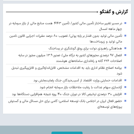
گزارش و گفتگو
در مسیر تغییر ساختار تأمین مالی کشور/ تأمین ۴۴۳ همت منابع مالی از بازار سرمایه در
چهار ماهه امسال
تأمین مالی تولید بدون فشار بر پایه پولی/ تصویب ۸۰ درصد مقررات اجرایی قانون تامین
مالی تولید و زیرساخت‌ها
هماهنگی راهبردی دولت برای رونق گردشگری در پساجنگ
اتصال ۹۷ درصدی مجوزهای کشور به درگاه ملی/ صدور ۱۳.۹ میلیون مجوز در سایه
اصلاحات ۲۲۶ گانه و راه‌اندازی سامانه‌های هوشمند
برنامه اصلاح نظام اداری باید به اقدامات مشخص، قابل‌اندازه‌گیری و قابل‌پیگیری تبدیل
شود
اقدامات حمایتی وزارت اقتصاد از آسیب‌دیدگان جنگ رضایت‌بخش بود
آزادسازی سهام عدالت با رعایت ملاحظات بازار سرمایه انجام شود
افزایش ۳۰ درصدی ترخیص کالا در دوران جنگ ۴۰ روزه نتیجه هم‌افزایی دستگاه‌ها بود
حضور فعال ایران در اجلاس بانک توسعه اسلامی؛ گامی برای حل مسائل مالی و گسترش
پروژه‌های توسعه‌ای