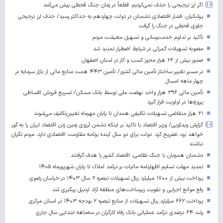
اگر ارز ترجیحی را حذف نمی‌کردیم، قطعاً در زمان جنگ قحطی پیش می‌آمد
پزشکیان: فشار اقتصادی دشمنان در دولت چهاردهم به حداکثر رسید/ حذف ارز ترجیحی
جلوی قحطی در جنگ را گرفت
تأکید بر تداوم خدمت‌رسانی و تسهیل معیشت مردم
مصوبه تسهیلات گمرکی در شرایط اضطرار تمدید شد
صدور بیش از ۲۶ هزار مجوز کسب‌ و کار در استان اصفهان
در مسیر تغییر ساختار تأمین مالی کشور/ تأمین ۴۴۳ همت منابع مالی از بازار سرمایه در
چهار ماهه امسال
تأمین مالی ۳۹۶ هزار واحد نهضت ملی توسط بانک مسکن/ تسریع فروش اقساطی
پروژه‌ها در اولویت قرار گیرد
۲۱ هزار متقاضی تسهیلات تکلیفی همدان تا پایان مهرماه تعیین‌تکلیف می‌شوند
گزارش ویدئویی/ وزیر اقتصاد با تاکید بر اینکه دشمن آرزوی زمین زدن اقتصاد ایران را به گور
خواهد برد، تصریح کرد: دولت برای دو سال آینده برنامه مقاومت اقتصادی دارد، مردم نگران
نباشند
دشمنان همزمان با جنگ نظامی، اقتصاد کشور را هدف گرفتند
تمدید مهلت تسلیم اظهارنامه مالیات بر درآمد املاک تا پایان شهریورماه ۱۴۰۵
پرداخت بیش از ۱۷۰۰ میلیارد ریال تسهیلات تبصره ۲ سال ۱۴۰۳ در خراسان رضوی
رفع موانع اجرایی و تقویت زیرساخت‌های منطقه آزاد اردبیل پیگیری شد
پرداخت ۶۶۲ میلیارد ریال تسهیلات از منابع تبصره ۲ بودجه ۱۴۰۳ در استان مرکزی
رشد ۶۴ درصدی درآمد عملیاتی بانک رفاه کارگران در سه‌ماهه ابتدایی سال جاری