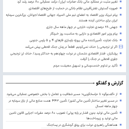
تغییر مثبت در عملکرد مالی بانک صادرات ایران/ درآمد عملیاتی ۸۰ درصد رشد کرد
ضرورت گسترش نقش‌آفرینی نظام بانکی در حمایت از طرح‌های اقتصادی
پیام تبریک وزیر اقتصاد به اعضای تیم ملی المپیاد جهانی اقتصاد/جوانان، بزرگ‌ترین سرمایه
ایران برای ساختن آینده‌ هستند
جهش ۲۸ درصدی تجارت خارجی در چهار ماهه سال جاری
پیام وزیر امور اقتصادی و دارایی به مناسبت روز خبرنگار
بانک تجارت، تأمین‌کننده مالی پروژه بازسازی فازهای ۴ و ۵ پارس جنوبی
اگر ارز ترجیحی را حذف نمی‌کردیم، قطعاً در زمان جنگ قحطی پیش می‌آمد
پزشکیان: فشار اقتصادی دشمنان در دولت چهاردهم به حداکثر رسید/ حذف ارز ترجیحی
جلوی قحطی در جنگ را گرفت
تأکید بر تداوم خدمت‌رسانی و تسهیل معیشت مردم
گزارش و گفتگو
از «گفت‌وگو» تا «پاسخگویی»؛ مسیر شفافیت و تعامل با بخش خصوصی عملیاتی می‌شود
در مسیر تغییر ساختار تأمین مالی کشور/ تأمین ۴۴۳ همت منابع مالی از بازار سرمایه در
چهار ماهه امسال
تأمین مالی تولید بدون فشار بر پایه پولی/ تصویب ۸۰ درصد مقررات اجرایی قانون تامین
مالی تولید و زیرساخت‌ها
هماهنگی راهبردی دولت برای رونق گردشگری در پساجنگ