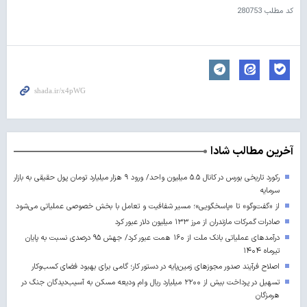
کد مطلب
280753
آخرین مطالب شادا
رکورد تاریخی بورس در کانال ۵.۵ میلیون واحد/ ورود ۹ هزار میلیارد تومان پول حقیقی به بازار
سرمایه
از «گفت‌وگو» تا «پاسخگویی»؛ مسیر شفافیت و تعامل با بخش خصوصی عملیاتی می‌شود
صادرات گمرکات مازندران از مرز ۱۳۳ میلیون دلار عبور کرد
درآمدهای عملیاتی بانک ملت از ۱۶۰ همت عبور کرد/ جهش ۹۵ درصدی نسبت به پایان
تیرماه ۱۴۰۴
اصلاح فرآیند صدور مجوزهای زمین‌پایه در دستور کار؛ گامی برای بهبود فضای کسب‌وکار
تسهیل در پرداخت بیش از ۲۲۰۰ میلیارد ریال وام ودیعه مسکن به آسیب‌دیدگان جنگ در
هرمزگان